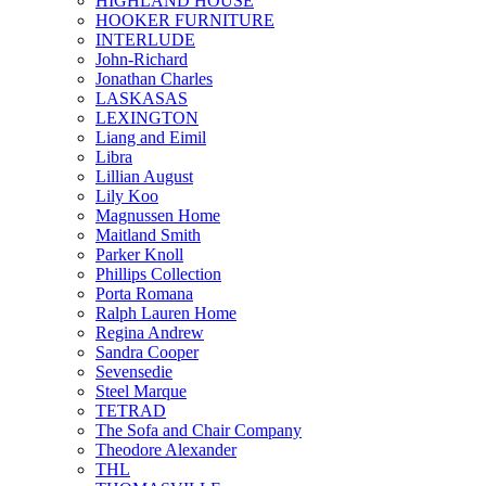
HIGHLAND HOUSE
HOOKER FURNITURE
INTERLUDE
John-Richard
Jonathan Charles
LASKASAS
LEXINGTON
Liang and Eimil
Libra
Lillian August
Lily Koo
Magnussen Home
Maitland Smith
Parker Knoll
Phillips Collection
Porta Romana
Ralph Lauren Home
Regina Andrew
Sandra Cooper
Sevensedie
Steel Marque
TETRAD
The Sofa and Chair Company
Theodore Alexander
THL