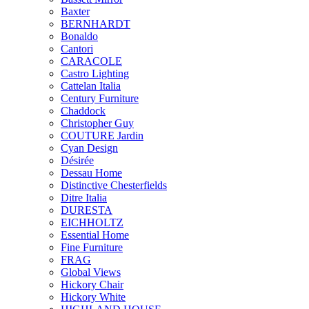
Baxter
BERNHARDT
Bonaldo
Cantori
CARACOLE
Castro Lighting
Cattelan Italia
Century Furniture
Chaddock
Christopher Guy
COUTURE Jardin
Cyan Design
Désirée
Dessau Home
Distinctive Chesterfields
Ditre Italia
DURESTA
EICHHOLTZ
Essential Home
Fine Furniture
FRAG
Global Views
Hickory Chair
Hickory White