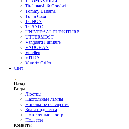
THOMASVILLE
Titchmarsh & Goodwin
Tommy Bahama
Tonin Casa
TONON
TOSATO
UNIVERSAL FURNITURE
UTTERMOST
Vanguard Furniture
VAUGHAN
Verellen
VITRA
Vittorio Grifoni
Свет
Назад
Виды
Люстры
Настольные лампы
Напольное освещение
Бра и подсветка
Потолочные люстры
Подвесы
Комнаты