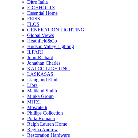
Ditre Italia
EICHHOLTZ
Essential Home
FEISS
FLOS
GENERATION LIGHTING
Global Views
Heathfield&Co
Hudson Valley Lighting
ILFARI
John-Richard
Jonathan Charles
KALCO LIGHTING
LASKASAS
Liang and Eimil
Libra
Maitland Smith
Minka Group
MITZI
Moscatelli
Phillips Collection
Porta Romana
Ralph Lauren Home
Regina Andrew
Restoration Hardware