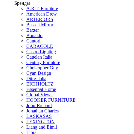
Бренды
A.R.T. Furniture
American Drew
ARTERIORS
Bassett Mirror
Baxter
Bonaldo
Cantori
CARACOLE
Castro Lighting
Cattelan Italia
Century Furniture
Christopher Guy
Cyan Design
Ditre Italia
EICHHOLTZ
Essential Home
Global Views
HOOKER FURNITURE
John-Richard
Jonathan Charles
LASKASAS
LEXINGTON
Liang and Eimil
Libra