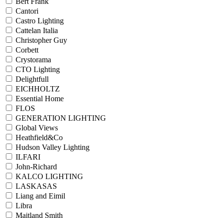
Bert Frank
Cantori
Castro Lighting
Cattelan Italia
Christopher Guy
Corbett
Crystorama
CTO Lighting
Delightfull
EICHHOLTZ
Essential Home
FLOS
GENERATION LIGHTING
Global Views
Heathfield&Co
Hudson Valley Lighting
ILFARI
John-Richard
KALCO LIGHTING
LASKASAS
Liang and Eimil
Libra
Maitland Smith