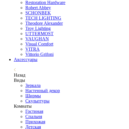
Restoration Hardware
Robert Abbey
SCHONBEK
TECH LIGHTING
Theodore Alexander
Troy Lighting
UTTERMOST
VAUGHAN
Visual Comfort
VITRA
Vittorio Grifoni
Аксессуары
Назад
Виды
Зеркала
Настенный декор
Ширмы
Скульптуры
Комнаты
Гостиная
Спальня
Прихожая
Детская