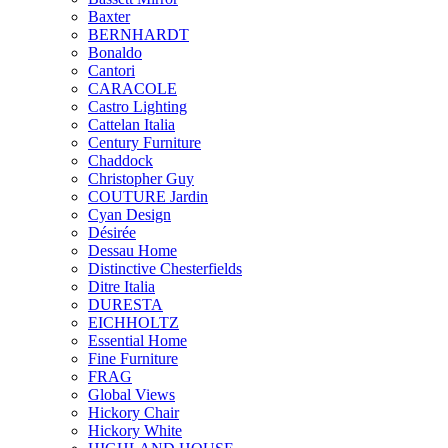
Baxter
BERNHARDT
Bonaldo
Cantori
CARACOLE
Castro Lighting
Cattelan Italia
Century Furniture
Chaddock
Christopher Guy
COUTURE Jardin
Cyan Design
Désirée
Dessau Home
Distinctive Chesterfields
Ditre Italia
DURESTA
EICHHOLTZ
Essential Home
Fine Furniture
FRAG
Global Views
Hickory Chair
Hickory White