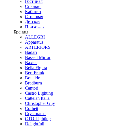
Гостиная
Спальня
Кабинет
Столовая
Детская
Прихожая
Бренды
ALLEGRI
Apparatus
ARTERIORS
Badari
Bassett Mirror
Baxter
Bella Figura
Bert Frank
Bonaldo
Bradburn
Cantori
Castro Lighting
Cattelan Italia
Christopher Guy
Corbett
Crystorama
CTO Lighting
Delightfull