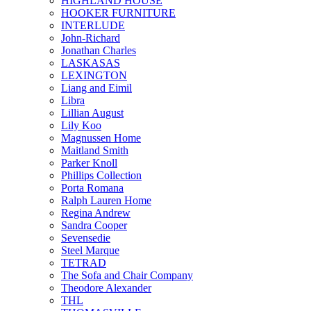
HIGHLAND HOUSE
HOOKER FURNITURE
INTERLUDE
John-Richard
Jonathan Charles
LASKASAS
LEXINGTON
Liang and Eimil
Libra
Lillian August
Lily Koo
Magnussen Home
Maitland Smith
Parker Knoll
Phillips Collection
Porta Romana
Ralph Lauren Home
Regina Andrew
Sandra Cooper
Sevensedie
Steel Marque
TETRAD
The Sofa and Chair Company
Theodore Alexander
THL