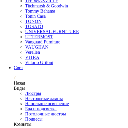
THOMASVILLE
Titchmarsh & Goodwin
Tommy Bahama
Tonin Casa
TONON
TOSATO
UNIVERSAL FURNITURE
UTTERMOST
Vanguard Furniture
VAUGHAN
Verellen
VITRA
Vittorio Grifoni
Свет
Назад
Виды
Люстры
Настольные лампы
Напольное освещение
Бра и подсветка
Потолочные люстры
Подвесы
Комнаты