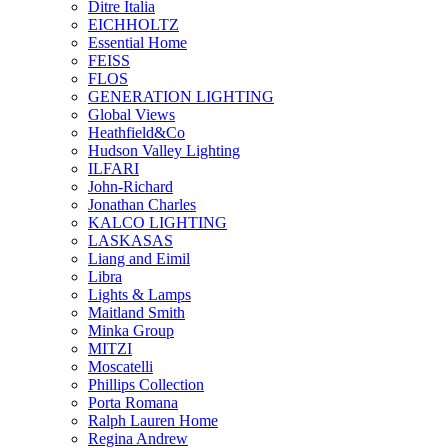
Ditre Italia
EICHHOLTZ
Essential Home
FEISS
FLOS
GENERATION LIGHTING
Global Views
Heathfield&Co
Hudson Valley Lighting
ILFARI
John-Richard
Jonathan Charles
KALCO LIGHTING
LASKASAS
Liang and Eimil
Libra
Lights & Lamps
Maitland Smith
Minka Group
MITZI
Moscatelli
Phillips Collection
Porta Romana
Ralph Lauren Home
Regina Andrew