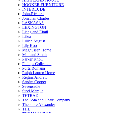
HIGHLAND HOUSE
HOOKER FURNITURE
INTERLUDE
John-Richard
Jonathan Charles
LASKASAS
LEXINGTON
Liang and Eimil
Libra
Lillian August
Lily Koo
Magnussen Home
Maitland Smith
Parker Knoll
Phillips Collection
Porta Romana
Ralph Lauren Home
Regina Andrew
Sandra Cooper
Sevensedie
Steel Marque
TETRAD
The Sofa and Chair Company
Theodore Alexander
THL