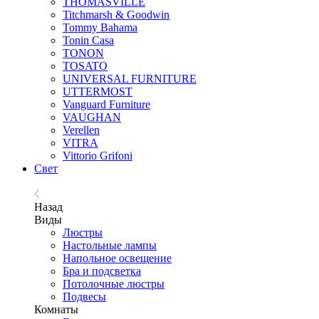
THOMASVILLE
Titchmarsh & Goodwin
Tommy Bahama
Tonin Casa
TONON
TOSATO
UNIVERSAL FURNITURE
UTTERMOST
Vanguard Furniture
VAUGHAN
Verellen
VITRA
Vittorio Grifoni
Свет
Назад
Виды
Люстры
Настольные лампы
Напольное освещение
Бра и подсветка
Потолочные люстры
Подвесы
Комнаты