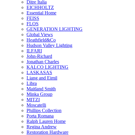
Ditre Italia
EICHHOLTZ
Essential Home
FEISS
FLOS
GENERATION LIGHTING
Global Views
Heathfield&Co
Hudson Valley Lighting
ILFARI
John-Richard
Jonathan Charles
KALCO LIGHTING
LASKASAS
Liang and Eimil
Libra
Maitland Smith
Minka Group
MITZI
Moscatelli
Phillips Collection
Porta Romana
Ralph Lauren Home
Regina Andrew
Restoration Hardware