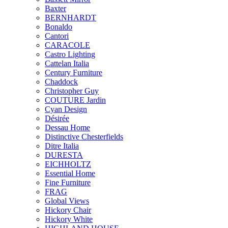
Baxter
BERNHARDT
Bonaldo
Cantori
CARACOLE
Castro Lighting
Cattelan Italia
Century Furniture
Chaddock
Christopher Guy
COUTURE Jardin
Cyan Design
Désirée
Dessau Home
Distinctive Chesterfields
Ditre Italia
DURESTA
EICHHOLTZ
Essential Home
Fine Furniture
FRAG
Global Views
Hickory Chair
Hickory White