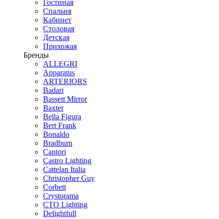
Гостиная
Спальня
Кабинет
Столовая
Детская
Прихожая
Бренды
ALLEGRI
Apparatus
ARTERIORS
Badari
Bassett Mirror
Baxter
Bella Figura
Bert Frank
Bonaldo
Bradburn
Cantori
Castro Lighting
Cattelan Italia
Christopher Guy
Corbett
Crystorama
CTO Lighting
Delightfull