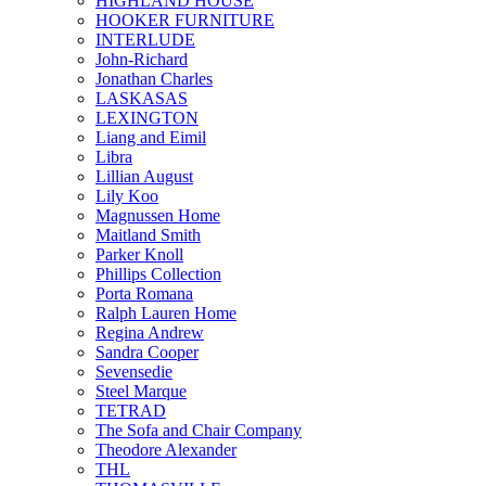
HIGHLAND HOUSE
HOOKER FURNITURE
INTERLUDE
John-Richard
Jonathan Charles
LASKASAS
LEXINGTON
Liang and Eimil
Libra
Lillian August
Lily Koo
Magnussen Home
Maitland Smith
Parker Knoll
Phillips Collection
Porta Romana
Ralph Lauren Home
Regina Andrew
Sandra Cooper
Sevensedie
Steel Marque
TETRAD
The Sofa and Chair Company
Theodore Alexander
THL