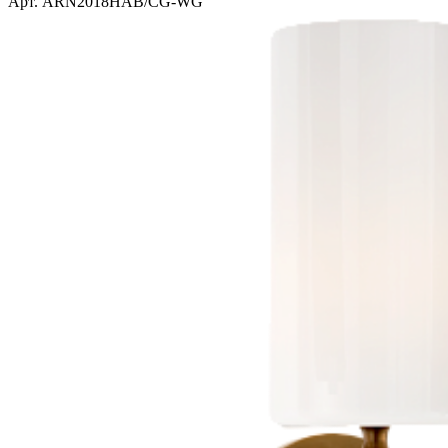
Арт. ARN2018HAB/CG-WG