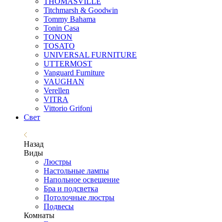
THOMASVILLE
Titchmarsh & Goodwin
Tommy Bahama
Tonin Casa
TONON
TOSATO
UNIVERSAL FURNITURE
UTTERMOST
Vanguard Furniture
VAUGHAN
Verellen
VITRA
Vittorio Grifoni
Свет
Назад
Виды
Люстры
Настольные лампы
Напольное освещение
Бра и подсветка
Потолочные люстры
Подвесы
Комнаты