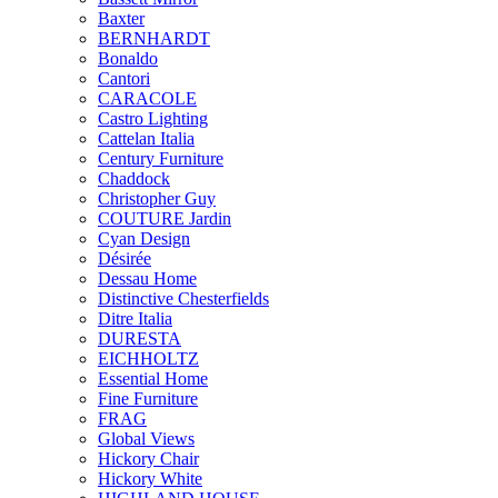
Baxter
BERNHARDT
Bonaldo
Cantori
CARACOLE
Castro Lighting
Cattelan Italia
Century Furniture
Chaddock
Christopher Guy
COUTURE Jardin
Cyan Design
Désirée
Dessau Home
Distinctive Chesterfields
Ditre Italia
DURESTA
EICHHOLTZ
Essential Home
Fine Furniture
FRAG
Global Views
Hickory Chair
Hickory White