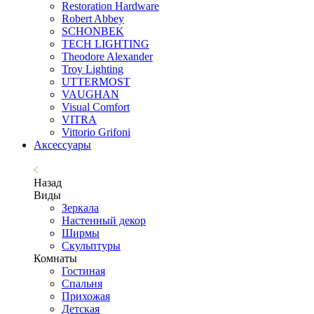
Restoration Hardware
Robert Abbey
SCHONBEK
TECH LIGHTING
Theodore Alexander
Troy Lighting
UTTERMOST
VAUGHAN
Visual Comfort
VITRA
Vittorio Grifoni
Аксессуары
Назад
Виды
Зеркала
Настенный декор
Ширмы
Скульптуры
Комнаты
Гостиная
Спальня
Прихожая
Детская