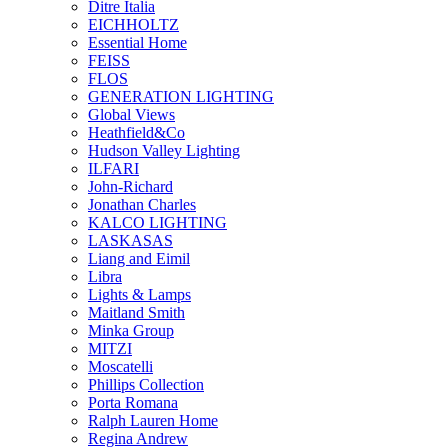
Ditre Italia
EICHHOLTZ
Essential Home
FEISS
FLOS
GENERATION LIGHTING
Global Views
Heathfield&Co
Hudson Valley Lighting
ILFARI
John-Richard
Jonathan Charles
KALCO LIGHTING
LASKASAS
Liang and Eimil
Libra
Lights & Lamps
Maitland Smith
Minka Group
MITZI
Moscatelli
Phillips Collection
Porta Romana
Ralph Lauren Home
Regina Andrew