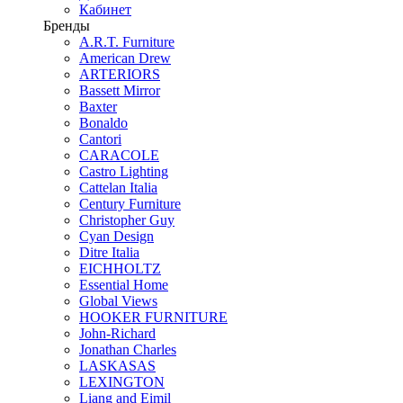
Кабинет
Бренды
A.R.T. Furniture
American Drew
ARTERIORS
Bassett Mirror
Baxter
Bonaldo
Cantori
CARACOLE
Castro Lighting
Cattelan Italia
Century Furniture
Christopher Guy
Cyan Design
Ditre Italia
EICHHOLTZ
Essential Home
Global Views
HOOKER FURNITURE
John-Richard
Jonathan Charles
LASKASAS
LEXINGTON
Liang and Eimil