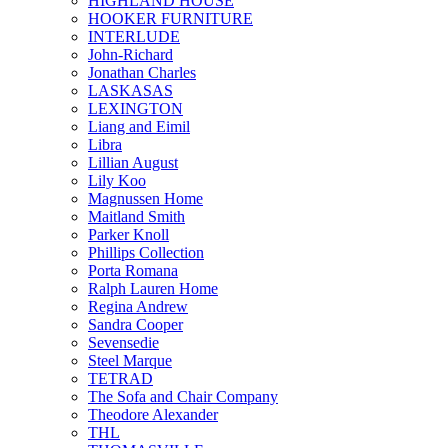
HIGHLAND HOUSE
HOOKER FURNITURE
INTERLUDE
John-Richard
Jonathan Charles
LASKASAS
LEXINGTON
Liang and Eimil
Libra
Lillian August
Lily Koo
Magnussen Home
Maitland Smith
Parker Knoll
Phillips Collection
Porta Romana
Ralph Lauren Home
Regina Andrew
Sandra Cooper
Sevensedie
Steel Marque
TETRAD
The Sofa and Chair Company
Theodore Alexander
THL