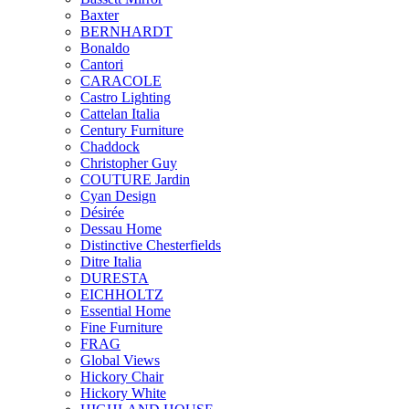
Baxter
BERNHARDT
Bonaldo
Cantori
CARACOLE
Castro Lighting
Cattelan Italia
Century Furniture
Chaddock
Christopher Guy
COUTURE Jardin
Cyan Design
Désirée
Dessau Home
Distinctive Chesterfields
Ditre Italia
DURESTA
EICHHOLTZ
Essential Home
Fine Furniture
FRAG
Global Views
Hickory Chair
Hickory White