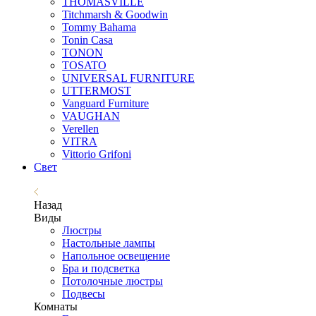
THOMASVILLE
Titchmarsh & Goodwin
Tommy Bahama
Tonin Casa
TONON
TOSATO
UNIVERSAL FURNITURE
UTTERMOST
Vanguard Furniture
VAUGHAN
Verellen
VITRA
Vittorio Grifoni
Свет
Назад
Виды
Люстры
Настольные лампы
Напольное освещение
Бра и подсветка
Потолочные люстры
Подвесы
Комнаты