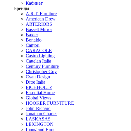
Кабинет
Бренды
A.R.T. Furniture
American Drew
ARTERIORS
Bassett Mirror
Baxter
Bonaldo
Cantori
CARACOLE
Castro Lighting
Cattelan Italia
Century Furniture
Christopher Guy
Cyan Design
Ditre Italia
EICHHOLTZ
Essential Home
Global Views
HOOKER FURNITURE
John-Richard
Jonathan Charles
LASKASAS
LEXINGTON
Liang and Eimil