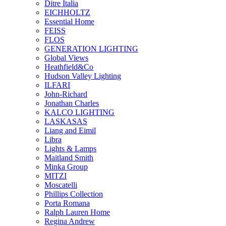
Ditre Italia
EICHHOLTZ
Essential Home
FEISS
FLOS
GENERATION LIGHTING
Global Views
Heathfield&Co
Hudson Valley Lighting
ILFARI
John-Richard
Jonathan Charles
KALCO LIGHTING
LASKASAS
Liang and Eimil
Libra
Lights & Lamps
Maitland Smith
Minka Group
MITZI
Moscatelli
Phillips Collection
Porta Romana
Ralph Lauren Home
Regina Andrew