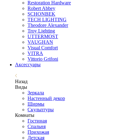
Restoration Hardware
Robert Abbey
SCHONBEK
TECH LIGHTING
Theodore Alexander
Troy Lighting
UTTERMOST
VAUGHAN
Visual Comfort
VITRA
Vittorio Grifoni
Аксессуары
Назад
Виды
Зеркала
Настенный декор
Ширмы
Скульптуры
Комнаты
Гостиная
Спальня
Прихожая
Детская