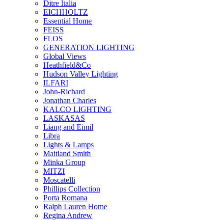
Ditre Italia
EICHHOLTZ
Essential Home
FEISS
FLOS
GENERATION LIGHTING
Global Views
Heathfield&Co
Hudson Valley Lighting
ILFARI
John-Richard
Jonathan Charles
KALCO LIGHTING
LASKASAS
Liang and Eimil
Libra
Lights & Lamps
Maitland Smith
Minka Group
MITZI
Moscatelli
Phillips Collection
Porta Romana
Ralph Lauren Home
Regina Andrew