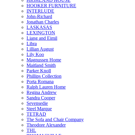
HIGHLAND HOUSE
HOOKER FURNITURE
INTERLUDE
John-Richard
Jonathan Charles
LASKASAS
LEXINGTON
Liang and Eimil
Libra
Lillian August
Lily Koo
Magnussen Home
Maitland Smith
Parker Knoll
Phillips Collection
Porta Romana
Ralph Lauren Home
Regina Andrew
Sandra Cooper
Sevensedie
Steel Marque
TETRAD
The Sofa and Chair Company
Theodore Alexander
THL