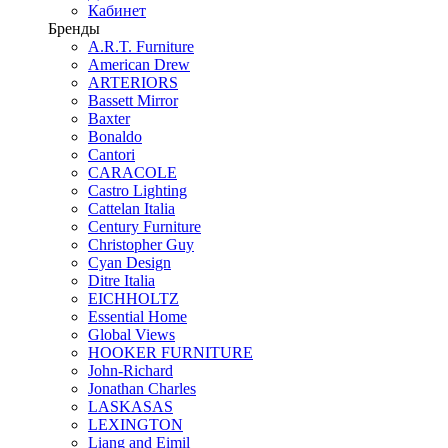
Кабинет
Бренды
A.R.T. Furniture
American Drew
ARTERIORS
Bassett Mirror
Baxter
Bonaldo
Cantori
CARACOLE
Castro Lighting
Cattelan Italia
Century Furniture
Christopher Guy
Cyan Design
Ditre Italia
EICHHOLTZ
Essential Home
Global Views
HOOKER FURNITURE
John-Richard
Jonathan Charles
LASKASAS
LEXINGTON
Liang and Eimil