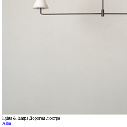
lights & lamps
Дорогая люстра
Alba