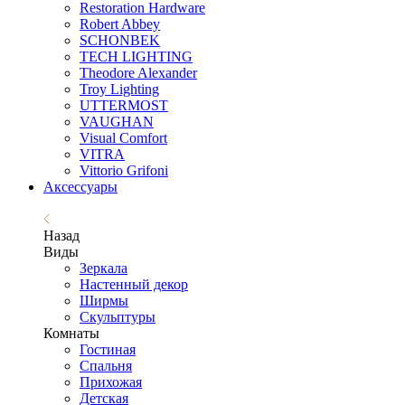
Restoration Hardware
Robert Abbey
SCHONBEK
TECH LIGHTING
Theodore Alexander
Troy Lighting
UTTERMOST
VAUGHAN
Visual Comfort
VITRA
Vittorio Grifoni
Аксессуары
Назад
Виды
Зеркала
Настенный декор
Ширмы
Скульптуры
Комнаты
Гостиная
Спальня
Прихожая
Детская