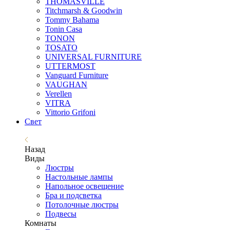
THOMASVILLE
Titchmarsh & Goodwin
Tommy Bahama
Tonin Casa
TONON
TOSATO
UNIVERSAL FURNITURE
UTTERMOST
Vanguard Furniture
VAUGHAN
Verellen
VITRA
Vittorio Grifoni
Свет
Назад
Виды
Люстры
Настольные лампы
Напольное освещение
Бра и подсветка
Потолочные люстры
Подвесы
Комнаты