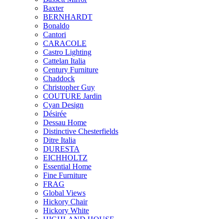
Baxter
BERNHARDT
Bonaldo
Cantori
CARACOLE
Castro Lighting
Cattelan Italia
Century Furniture
Chaddock
Christopher Guy
COUTURE Jardin
Cyan Design
Désirée
Dessau Home
Distinctive Chesterfields
Ditre Italia
DURESTA
EICHHOLTZ
Essential Home
Fine Furniture
FRAG
Global Views
Hickory Chair
Hickory White