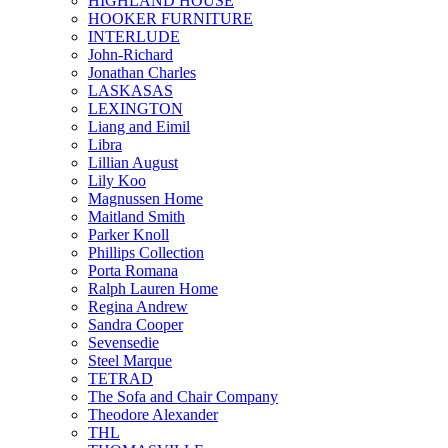
HIGHLAND HOUSE
HOOKER FURNITURE
INTERLUDE
John-Richard
Jonathan Charles
LASKASAS
LEXINGTON
Liang and Eimil
Libra
Lillian August
Lily Koo
Magnussen Home
Maitland Smith
Parker Knoll
Phillips Collection
Porta Romana
Ralph Lauren Home
Regina Andrew
Sandra Cooper
Sevensedie
Steel Marque
TETRAD
The Sofa and Chair Company
Theodore Alexander
THL