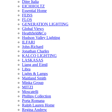
Ditre Italia
EICHHOLTZ
Essential Home
FEISS
FLOS
GENERATION LIGHTING
Global Views
Heathfield&Co
Hudson Valley Lighting
ILFARI
John-Richard
Jonathan Charles
KALCO LIGHTING
LASKASAS
Liang and Eimil
Libra
Lights & Lamps
Maitland Smith
Minka Group
MITZI
Moscatelli
Phillips Collection
Porta Romana
Ralph Lauren Home
Regina Andrew