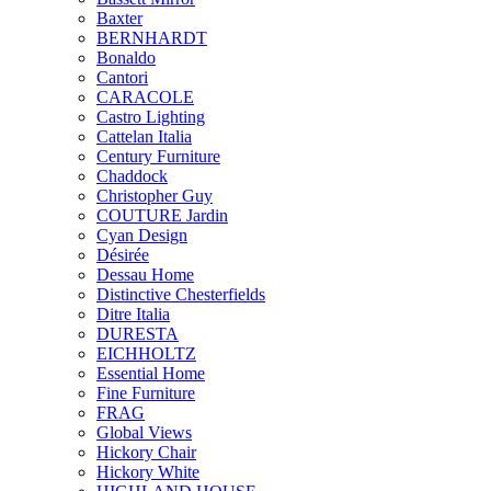
Baxter
BERNHARDT
Bonaldo
Cantori
CARACOLE
Castro Lighting
Cattelan Italia
Century Furniture
Chaddock
Christopher Guy
COUTURE Jardin
Cyan Design
Désirée
Dessau Home
Distinctive Chesterfields
Ditre Italia
DURESTA
EICHHOLTZ
Essential Home
Fine Furniture
FRAG
Global Views
Hickory Chair
Hickory White