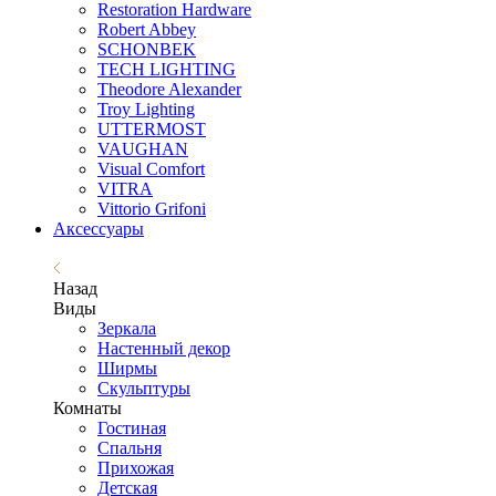
Restoration Hardware
Robert Abbey
SCHONBEK
TECH LIGHTING
Theodore Alexander
Troy Lighting
UTTERMOST
VAUGHAN
Visual Comfort
VITRA
Vittorio Grifoni
Аксессуары
Назад
Виды
Зеркала
Настенный декор
Ширмы
Скульптуры
Комнаты
Гостиная
Спальня
Прихожая
Детская