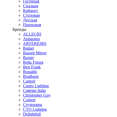
Гостиная
Спальня
Кабинет
Столовая
Детская
Прихожая
Бренды
ALLEGRI
Apparatus
ARTERIORS
Badari
Bassett Mirror
Baxter
Bella Figura
Bert Frank
Bonaldo
Bradburn
Cantori
Castro Lighting
Cattelan Italia
Christopher Guy
Corbett
Crystorama
CTO Lighting
Delightfull