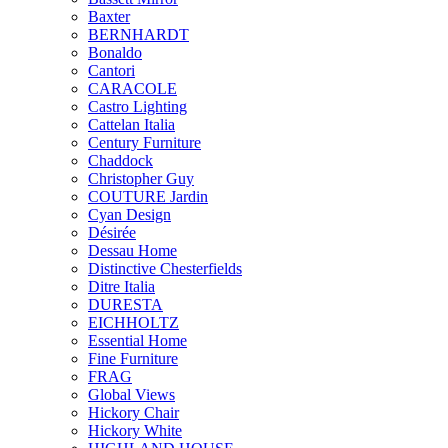
Baxter
BERNHARDT
Bonaldo
Cantori
CARACOLE
Castro Lighting
Cattelan Italia
Century Furniture
Chaddock
Christopher Guy
COUTURE Jardin
Cyan Design
Désirée
Dessau Home
Distinctive Chesterfields
Ditre Italia
DURESTA
EICHHOLTZ
Essential Home
Fine Furniture
FRAG
Global Views
Hickory Chair
Hickory White