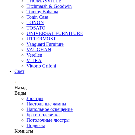
THOMASVILLE
Titchmarsh & Goodwin
Tommy Bahama
Tonin Casa
TONON
TOSATO
UNIVERSAL FURNITURE
UTTERMOST
Vanguard Furniture
VAUGHAN
Verellen
VITRA
Vittorio Grifoni
Свет
Назад
Виды
Люстры
Настольные лампы
Напольное освещение
Бра и подсветка
Потолочные люстры
Подвесы
Комнаты