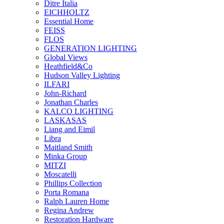
Ditre Italia
EICHHOLTZ
Essential Home
FEISS
FLOS
GENERATION LIGHTING
Global Views
Heathfield&Co
Hudson Valley Lighting
ILFARI
John-Richard
Jonathan Charles
KALCO LIGHTING
LASKASAS
Liang and Eimil
Libra
Maitland Smith
Minka Group
MITZI
Moscatelli
Phillips Collection
Porta Romana
Ralph Lauren Home
Regina Andrew
Restoration Hardware