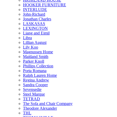
HIGHLAND HOUSE
HOOKER FURNITURE
INTERLUDE
John-Richard
Jonathan Charles
LASKASAS
LEXINGTON
Liang and Eimil
Libra
Lillian August
Lily Koo
Magnussen Home
Maitland Smith
Parker Knoll
Phillips Collection
Porta Romana
Ralph Lauren Home
Regina Andrew
Sandra Cooper
Sevensedie
Steel Marque
TETRAD
The Sofa and Chair Company
Theodore Alexander
THL