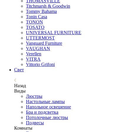
THOMASVILLE
Titchmarsh & Goodwin
Tommy Bahama
Tonin Casa
TONON
TOSATO
UNIVERSAL FURNITURE
UTTERMOST
Vanguard Furniture
VAUGHAN
Verellen
VITRA
Vittorio Grifoni
Свет
Назад
Виды
Люстры
Настольные лампы
Напольное освещение
Бра и подсветка
Потолочные люстры
Подвесы
Комнаты