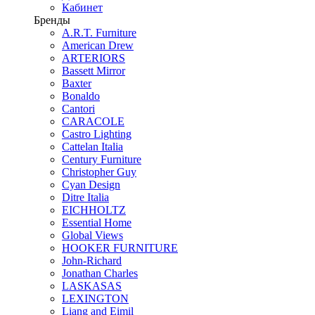
Кабинет
Бренды
A.R.T. Furniture
American Drew
ARTERIORS
Bassett Mirror
Baxter
Bonaldo
Cantori
CARACOLE
Castro Lighting
Cattelan Italia
Century Furniture
Christopher Guy
Cyan Design
Ditre Italia
EICHHOLTZ
Essential Home
Global Views
HOOKER FURNITURE
John-Richard
Jonathan Charles
LASKASAS
LEXINGTON
Liang and Eimil