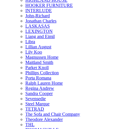
HIGHLAND HOUSE
HOOKER FURNITURE
INTERLUDE
John-Richard
Jonathan Charles
LASKASAS
LEXINGTON
Liang and Eimil
Libra
Lillian August
Lily Koo
Magnussen Home
Maitland Smith
Parker Knoll
Phillips Collection
Porta Romana
Ralph Lauren Home
Regina Andrew
Sandra Cooper
Sevensedie
Steel Marque
TETRAD
The Sofa and Chair Company
Theodore Alexander
THL