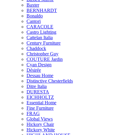
Baxter
BERNHARDT
Bonaldo
Cantori
CARACOLE
Castro Lighting
Cattelan Italia
Century Furniture
Chaddock
Christopher Guy
COUTURE Jardin
Cyan Design
Désirée
Dessau Home
Distinctive Chesterfields
Ditre Italia
DURESTA
EICHHOLTZ
Essential Home
Fine Furniture
FRAG
Global Views
Hickory Chair
Hickory White