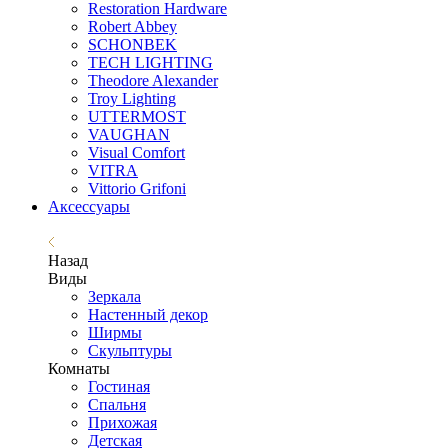
Restoration Hardware
Robert Abbey
SCHONBEK
TECH LIGHTING
Theodore Alexander
Troy Lighting
UTTERMOST
VAUGHAN
Visual Comfort
VITRA
Vittorio Grifoni
Аксессуары
Назад
Виды
Зеркала
Настенный декор
Ширмы
Скульптуры
Комнаты
Гостиная
Спальня
Прихожая
Детская