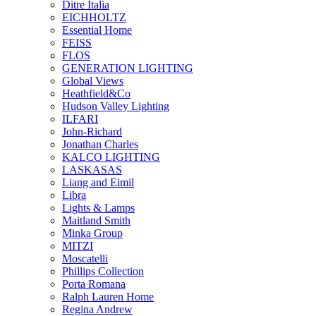
Ditre Italia
EICHHOLTZ
Essential Home
FEISS
FLOS
GENERATION LIGHTING
Global Views
Heathfield&Co
Hudson Valley Lighting
ILFARI
John-Richard
Jonathan Charles
KALCO LIGHTING
LASKASAS
Liang and Eimil
Libra
Lights & Lamps
Maitland Smith
Minka Group
MITZI
Moscatelli
Phillips Collection
Porta Romana
Ralph Lauren Home
Regina Andrew