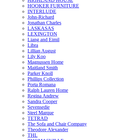
HIGHLAND HOUSE
HOOKER FURNITURE
INTERLUDE
John-Richard
Jonathan Charles
LASKASAS
LEXINGTON
Liang and Eimil
Libra
Lillian August
Lily Koo
Magnussen Home
Maitland Smith
Parker Knoll
Phillips Collection
Porta Romana
Ralph Lauren Home
Regina Andrew
Sandra Cooper
Sevensedie
Steel Marque
TETRAD
The Sofa and Chair Company
Theodore Alexander
THL