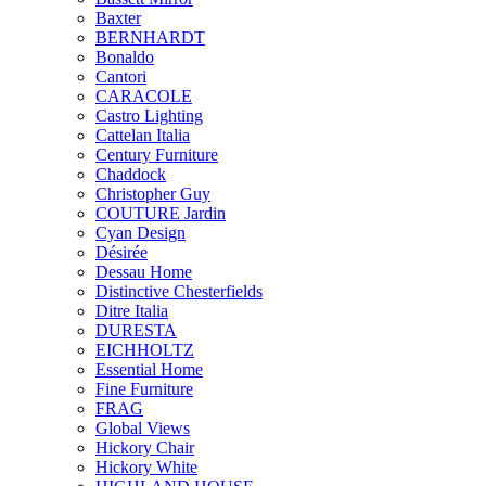
Baxter
BERNHARDT
Bonaldo
Cantori
CARACOLE
Castro Lighting
Cattelan Italia
Century Furniture
Chaddock
Christopher Guy
COUTURE Jardin
Cyan Design
Désirée
Dessau Home
Distinctive Chesterfields
Ditre Italia
DURESTA
EICHHOLTZ
Essential Home
Fine Furniture
FRAG
Global Views
Hickory Chair
Hickory White