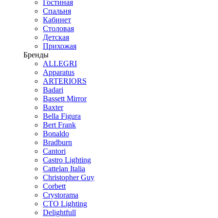
Гостиная
Спальня
Кабинет
Столовая
Детская
Прихожая
Бренды
ALLEGRI
Apparatus
ARTERIORS
Badari
Bassett Mirror
Baxter
Bella Figura
Bert Frank
Bonaldo
Bradburn
Cantori
Castro Lighting
Cattelan Italia
Christopher Guy
Corbett
Crystorama
CTO Lighting
Delightfull