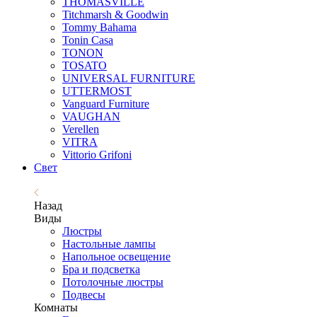
THOMASVILLE
Titchmarsh & Goodwin
Tommy Bahama
Tonin Casa
TONON
TOSATO
UNIVERSAL FURNITURE
UTTERMOST
Vanguard Furniture
VAUGHAN
Verellen
VITRA
Vittorio Grifoni
Свет
Назад
Виды
Люстры
Настольные лампы
Напольное освещение
Бра и подсветка
Потолочные люстры
Подвесы
Комнаты