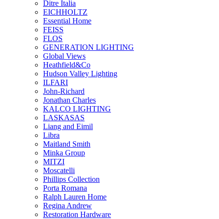
Ditre Italia
EICHHOLTZ
Essential Home
FEISS
FLOS
GENERATION LIGHTING
Global Views
Heathfield&Co
Hudson Valley Lighting
ILFARI
John-Richard
Jonathan Charles
KALCO LIGHTING
LASKASAS
Liang and Eimil
Libra
Maitland Smith
Minka Group
MITZI
Moscatelli
Phillips Collection
Porta Romana
Ralph Lauren Home
Regina Andrew
Restoration Hardware