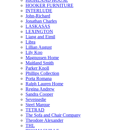
HIGHLAND HOUSE
HOOKER FURNITURE
INTERLUDE
John-Richard
Jonathan Charles
LASKASAS
LEXINGTON
Liang and Eimil
Libra
Lillian August
Lily Koo
Magnussen Home
Maitland Smith
Parker Knoll
Phillips Collection
Porta Romana
Ralph Lauren Home
Regina Andrew
Sandra Cooper
Sevensedie
Steel Marque
TETRAD
The Sofa and Chair Company
Theodore Alexander
THL