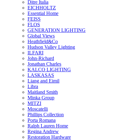
Ditre Italia
EICHHOLTZ
Essential Home
FEISS
FLOS
GENERATION LIGHTING
Global Views
Heathfield&Co
Hudson Valley Lighting
ILFARI
John-Richard
Jonathan Charles
KALCO LIGHTING
LASKASAS
Liang and Eimil
Libra
Maitland Smith
Minka Group
MITZI
Moscatelli
Phillips Collection
Porta Romana
Ralph Lauren Home
Regina Andrew
Restoration Hardware