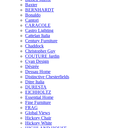
Baxter
BERNHARDT
Bonaldo
Cantori
CARACOLE
Castro Lighting
Cattelan Italia
Century Furniture
Chaddock
Christopher Guy
COUTURE Jardin
Cyan Design
Désirée
Dessau Home
Distinctive Chesterfields
Ditre Italia
DURESTA
EICHHOLTZ
Essential Home
Fine Furniture
FRAG
Global Views
Hickory Chair
Hickory White