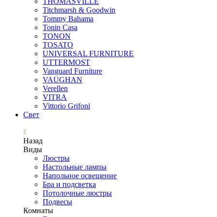
THOMASVILLE
Titchmarsh & Goodwin
Tommy Bahama
Tonin Casa
TONON
TOSATO
UNIVERSAL FURNITURE
UTTERMOST
Vanguard Furniture
VAUGHAN
Verellen
VITRA
Vittorio Grifoni
Свет
Назад
Виды
Люстры
Настольные лампы
Напольное освещение
Бра и подсветка
Потолочные люстры
Подвесы
Комнаты