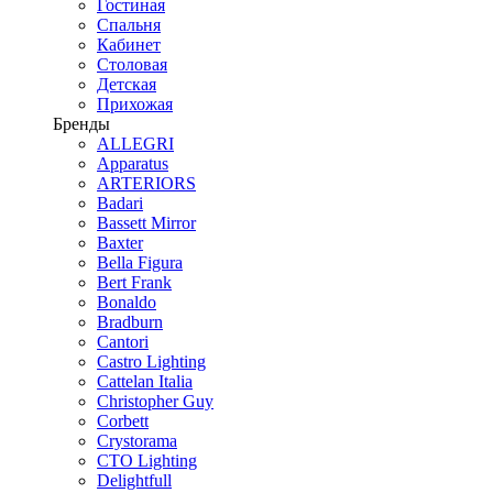
Гостиная
Спальня
Кабинет
Столовая
Детская
Прихожая
Бренды
ALLEGRI
Apparatus
ARTERIORS
Badari
Bassett Mirror
Baxter
Bella Figura
Bert Frank
Bonaldo
Bradburn
Cantori
Castro Lighting
Cattelan Italia
Christopher Guy
Corbett
Crystorama
CTO Lighting
Delightfull