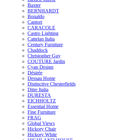
Baxter
BERNHARDT
Bonaldo
Cantori
CARACOLE
Castro Lighting
Cattelan Italia
Century Furniture
Chaddock
Christopher Guy
COUTURE Jardin
Cyan Design
Désirée
Dessau Home
Distinctive Chesterfields
Ditre Italia
DURESTA
EICHHOLTZ
Essential Home
Fine Furniture
FRAG
Global Views
Hickory Chair
Hickory White