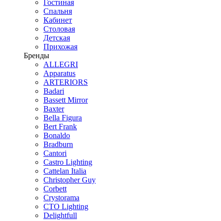
Гостиная
Спальня
Кабинет
Столовая
Детская
Прихожая
Бренды
ALLEGRI
Apparatus
ARTERIORS
Badari
Bassett Mirror
Baxter
Bella Figura
Bert Frank
Bonaldo
Bradburn
Cantori
Castro Lighting
Cattelan Italia
Christopher Guy
Corbett
Crystorama
CTO Lighting
Delightfull