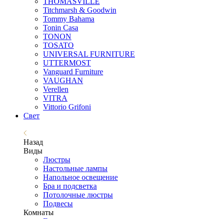
THOMASVILLE
Titchmarsh & Goodwin
Tommy Bahama
Tonin Casa
TONON
TOSATO
UNIVERSAL FURNITURE
UTTERMOST
Vanguard Furniture
VAUGHAN
Verellen
VITRA
Vittorio Grifoni
Свет
Назад
Виды
Люстры
Настольные лампы
Напольное освещение
Бра и подсветка
Потолочные люстры
Подвесы
Комнаты