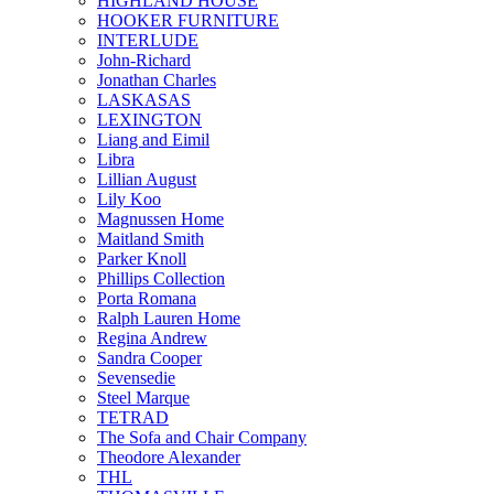
HIGHLAND HOUSE
HOOKER FURNITURE
INTERLUDE
John-Richard
Jonathan Charles
LASKASAS
LEXINGTON
Liang and Eimil
Libra
Lillian August
Lily Koo
Magnussen Home
Maitland Smith
Parker Knoll
Phillips Collection
Porta Romana
Ralph Lauren Home
Regina Andrew
Sandra Cooper
Sevensedie
Steel Marque
TETRAD
The Sofa and Chair Company
Theodore Alexander
THL