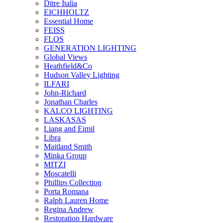
Ditre Italia
EICHHOLTZ
Essential Home
FEISS
FLOS
GENERATION LIGHTING
Global Views
Heathfield&Co
Hudson Valley Lighting
ILFARI
John-Richard
Jonathan Charles
KALCO LIGHTING
LASKASAS
Liang and Eimil
Libra
Maitland Smith
Minka Group
MITZI
Moscatelli
Phillips Collection
Porta Romana
Ralph Lauren Home
Regina Andrew
Restoration Hardware