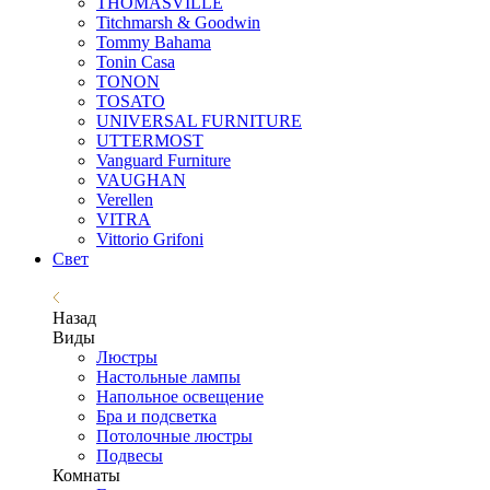
THOMASVILLE
Titchmarsh & Goodwin
Tommy Bahama
Tonin Casa
TONON
TOSATO
UNIVERSAL FURNITURE
UTTERMOST
Vanguard Furniture
VAUGHAN
Verellen
VITRA
Vittorio Grifoni
Свет
Назад
Виды
Люстры
Настольные лампы
Напольное освещение
Бра и подсветка
Потолочные люстры
Подвесы
Комнаты