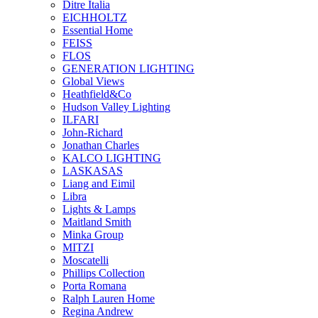
Ditre Italia
EICHHOLTZ
Essential Home
FEISS
FLOS
GENERATION LIGHTING
Global Views
Heathfield&Co
Hudson Valley Lighting
ILFARI
John-Richard
Jonathan Charles
KALCO LIGHTING
LASKASAS
Liang and Eimil
Libra
Lights & Lamps
Maitland Smith
Minka Group
MITZI
Moscatelli
Phillips Collection
Porta Romana
Ralph Lauren Home
Regina Andrew