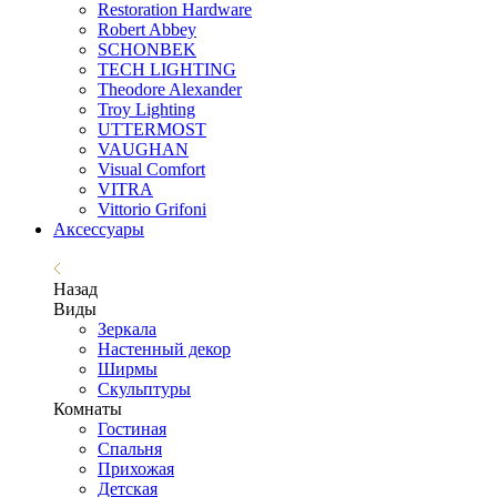
Restoration Hardware
Robert Abbey
SCHONBEK
TECH LIGHTING
Theodore Alexander
Troy Lighting
UTTERMOST
VAUGHAN
Visual Comfort
VITRA
Vittorio Grifoni
Аксессуары
Назад
Виды
Зеркала
Настенный декор
Ширмы
Скульптуры
Комнаты
Гостиная
Спальня
Прихожая
Детская