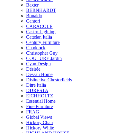
Baxter
BERNHARDT
Bonaldo
Cantori
CARACOLE
Castro Lighting
Cattelan Italia
Century Furniture
Chaddock
Christopher Guy
COUTURE Jardin
Cyan Design
Désirée
Dessau Home
Distinctive Chesterfields
Ditre Italia
DURESTA
EICHHOLTZ
Essential Home
Fine Furniture
FRAG
Global Views
Hickory Chair
Hickory White