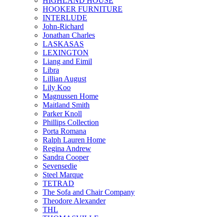
HIGHLAND HOUSE
HOOKER FURNITURE
INTERLUDE
John-Richard
Jonathan Charles
LASKASAS
LEXINGTON
Liang and Eimil
Libra
Lillian August
Lily Koo
Magnussen Home
Maitland Smith
Parker Knoll
Phillips Collection
Porta Romana
Ralph Lauren Home
Regina Andrew
Sandra Cooper
Sevensedie
Steel Marque
TETRAD
The Sofa and Chair Company
Theodore Alexander
THL