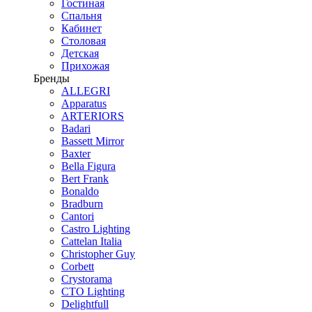
Гостиная
Спальня
Кабинет
Столовая
Детская
Прихожая
Бренды
ALLEGRI
Apparatus
ARTERIORS
Badari
Bassett Mirror
Baxter
Bella Figura
Bert Frank
Bonaldo
Bradburn
Cantori
Castro Lighting
Cattelan Italia
Christopher Guy
Corbett
Crystorama
CTO Lighting
Delightfull