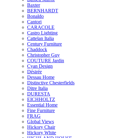
Baxter
BERNHARDT
Bonaldo
Cantori
CARACOLE
Castro Lighting
Cattelan Italia
Century Furniture
Chaddock
Christopher Guy
COUTURE Jardin
Cyan Design
Désirée
Dessau Home
Distinctive Chesterfields
Ditre Italia
DURESTA
EICHHOLTZ
Essential Home
Fine Furniture
FRAG
Global Views
Hickory Chair
Hickory White