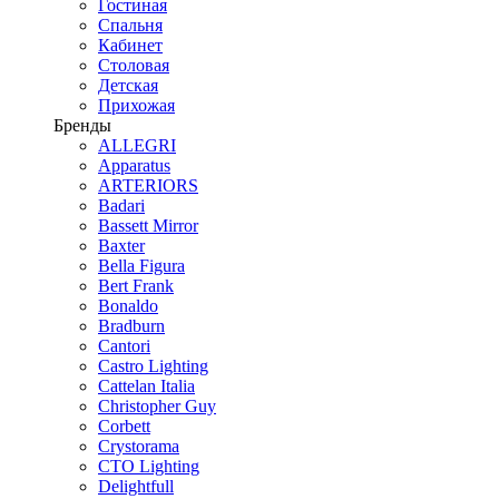
Гостиная
Спальня
Кабинет
Столовая
Детская
Прихожая
Бренды
ALLEGRI
Apparatus
ARTERIORS
Badari
Bassett Mirror
Baxter
Bella Figura
Bert Frank
Bonaldo
Bradburn
Cantori
Castro Lighting
Cattelan Italia
Christopher Guy
Corbett
Crystorama
CTO Lighting
Delightfull