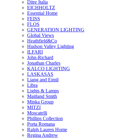
Ditre Italia
EICHHOLTZ
Essential Home
FEISS
FLOS
GENERATION LIGHTING
Global Views
Heathfield&Co
Hudson Valley Lighting
ILFARI
John-Richard
Jonathan Charles
KALCO LIGHTING
LASKASAS
Liang and Eimil
Libra
Lights & Lamps
Maitland Smith
Minka Group
MITZI
Moscatelli
Phillips Collection
Porta Romana
Ralph Lauren Home
Regina Andrew