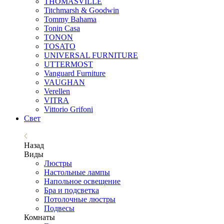
THOMASVILLE
Titchmarsh & Goodwin
Tommy Bahama
Tonin Casa
TONON
TOSATO
UNIVERSAL FURNITURE
UTTERMOST
Vanguard Furniture
VAUGHAN
Verellen
VITRA
Vittorio Grifoni
Свет
Назад
Виды
Люстры
Настольные лампы
Напольное освещение
Бра и подсветка
Потолочные люстры
Подвесы
Комнаты