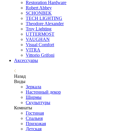
Restoration Hardware
Robert Abbey
SCHONBEK
TECH LIGHTING
Theodore Alexander
Troy Lighting
UTTERMOST
VAUGHAN
Visual Comfort
VITRA
Vittorio Grifoni
Аксессуары
Назад
Виды
Зеркала
Настенный декор
Ширмы
Скульптуры
Комнаты
Гостиная
Спальня
Прихожая
Детская