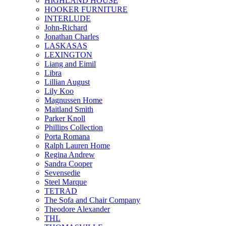
HIGHLAND HOUSE
HOOKER FURNITURE
INTERLUDE
John-Richard
Jonathan Charles
LASKASAS
LEXINGTON
Liang and Eimil
Libra
Lillian August
Lily Koo
Magnussen Home
Maitland Smith
Parker Knoll
Phillips Collection
Porta Romana
Ralph Lauren Home
Regina Andrew
Sandra Cooper
Sevensedie
Steel Marque
TETRAD
The Sofa and Chair Company
Theodore Alexander
THL