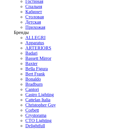
Гостиная
Спальня
Кабинет
Столовая
Детская
Прихожая
Бренды
ALLEGRI
Apparatus
ARTERIORS
Badari
Bassett Mirror
Baxter
Bella Figura
Bert Frank
Bonaldo
Bradburn
Cantori
Castro Lighting
Cattelan Italia
Christopher Guy
Corbett
Crystorama
CTO Lighting
Delightfull