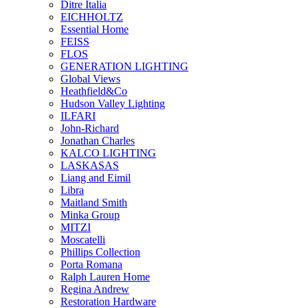
Ditre Italia
EICHHOLTZ
Essential Home
FEISS
FLOS
GENERATION LIGHTING
Global Views
Heathfield&Co
Hudson Valley Lighting
ILFARI
John-Richard
Jonathan Charles
KALCO LIGHTING
LASKASAS
Liang and Eimil
Libra
Maitland Smith
Minka Group
MITZI
Moscatelli
Phillips Collection
Porta Romana
Ralph Lauren Home
Regina Andrew
Restoration Hardware