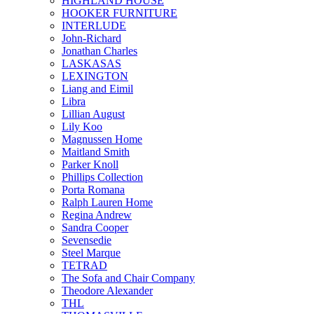
HIGHLAND HOUSE
HOOKER FURNITURE
INTERLUDE
John-Richard
Jonathan Charles
LASKASAS
LEXINGTON
Liang and Eimil
Libra
Lillian August
Lily Koo
Magnussen Home
Maitland Smith
Parker Knoll
Phillips Collection
Porta Romana
Ralph Lauren Home
Regina Andrew
Sandra Cooper
Sevensedie
Steel Marque
TETRAD
The Sofa and Chair Company
Theodore Alexander
THL