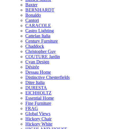
Baxter
BERNHARDT
Bonaldo
Cantori
CARACOLE
Castro Lighting
Cattelan Italia
Century Furniture
Chaddock
Christopher Guy
COUTURE Jardin
Cyan Design
Désirée
Dessau Home
Distinctive Chesterfields
Ditre Italia
DURESTA
EICHHOLTZ
Essential Home
Fine Furniture
FRAG
Global Views
Hickory Chair
Hickory White