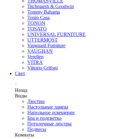
THOMASVILLE
Titchmarsh & Goodwin
Tommy Bahama
Tonin Casa
TONON
TOSATO
UNIVERSAL FURNITURE
UTTERMOST
Vanguard Furniture
VAUGHAN
Verellen
VITRA
Vittorio Grifoni
Свет
Назад
Виды
Люстры
Настольные лампы
Напольное освещение
Бра и подсветка
Потолочные люстры
Подвесы
Комнаты