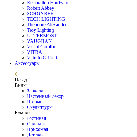
Restoration Hardware
Robert Abbey
SCHONBEK
TECH LIGHTING
Theodore Alexander
Troy Lighting
UTTERMOST
VAUGHAN
Visual Comfort
VITRA
Vittorio Grifoni
Аксессуары
Назад
Виды
Зеркала
Настенный декор
Ширмы
Скульптуры
Комнаты
Гостиная
Спальня
Прихожая
Детская