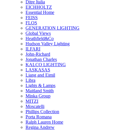
Ditre Italia
EICHHOLTZ
Essential Home
FEISS
FLOS
GENERATION LIGHTING
Global Views
Heathfield&Co
Hudson Valley Lighting
ILFARI
John-Richard
Jonathan Charles
KALCO LIGHTING
LASKASAS
Liang and Eimil
Libra
Lights & Lamps
Maitland Smith
Minka Group
MITZI
Moscatelli
Phillips Collection
Porta Romana
Ralph Lauren Home
Regina Andrew