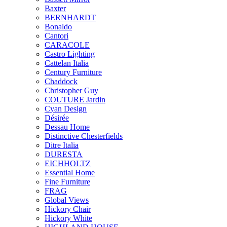
Baxter
BERNHARDT
Bonaldo
Cantori
CARACOLE
Castro Lighting
Cattelan Italia
Century Furniture
Chaddock
Christopher Guy
COUTURE Jardin
Cyan Design
Désirée
Dessau Home
Distinctive Chesterfields
Ditre Italia
DURESTA
EICHHOLTZ
Essential Home
Fine Furniture
FRAG
Global Views
Hickory Chair
Hickory White