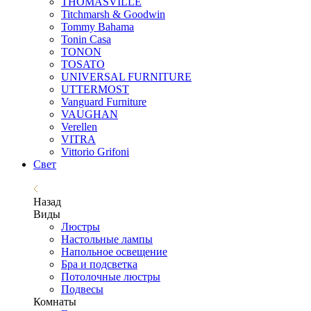
THOMASVILLE
Titchmarsh & Goodwin
Tommy Bahama
Tonin Casa
TONON
TOSATO
UNIVERSAL FURNITURE
UTTERMOST
Vanguard Furniture
VAUGHAN
Verellen
VITRA
Vittorio Grifoni
Свет
Назад
Виды
Люстры
Настольные лампы
Напольное освещение
Бра и подсветка
Потолочные люстры
Подвесы
Комнаты