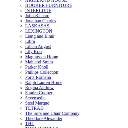
HIGHLAND HOUSE
HOOKER FURNITURE
INTERLUDE
John-Richard
Jonathan Charles
LASKASAS
LEXINGTON
Liang and Eimil
Libra
Lillian August
Lily Koo
Magnussen Home
Maitland Smith
Parker Knoll
Phillips Collection
Porta Romana
Ralph Lauren Home
Regina Andrew
Sandra Cooper
Sevensedie
Steel Marque
TETRAD
The Sofa and Chair Company
Theodore Alexander
THL