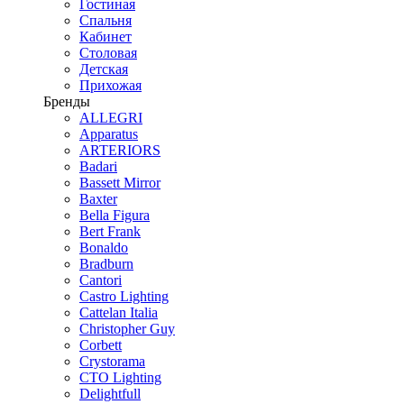
Гостиная
Спальня
Кабинет
Столовая
Детская
Прихожая
Бренды
ALLEGRI
Apparatus
ARTERIORS
Badari
Bassett Mirror
Baxter
Bella Figura
Bert Frank
Bonaldo
Bradburn
Cantori
Castro Lighting
Cattelan Italia
Christopher Guy
Corbett
Crystorama
CTO Lighting
Delightfull