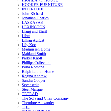
HIGHLAND HOUSE
HOOKER FURNITURE
INTERLUDE
John-Richard
Jonathan Charles
LASKASAS
LEXINGTON
Liang and Eimil
Libra
Lillian August
Lily Koo
Magnussen Home
Maitland Smith
Parker Knoll
Phillips Collection
Porta Romana
Ralph Lauren Home
Regina Andrew
Sandra Cooper
Sevensedie
Steel Marque
TETRAD
The Sofa and Chair Company
Theodore Alexander
THL