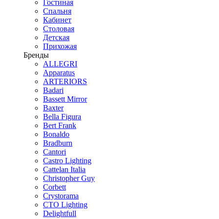
Гостиная
Спальня
Кабинет
Столовая
Детская
Прихожая
Бренды
ALLEGRI
Apparatus
ARTERIORS
Badari
Bassett Mirror
Baxter
Bella Figura
Bert Frank
Bonaldo
Bradburn
Cantori
Castro Lighting
Cattelan Italia
Christopher Guy
Corbett
Crystorama
CTO Lighting
Delightfull