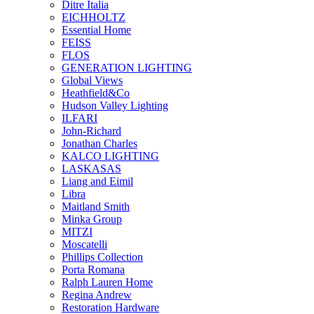
Ditre Italia
EICHHOLTZ
Essential Home
FEISS
FLOS
GENERATION LIGHTING
Global Views
Heathfield&Co
Hudson Valley Lighting
ILFARI
John-Richard
Jonathan Charles
KALCO LIGHTING
LASKASAS
Liang and Eimil
Libra
Maitland Smith
Minka Group
MITZI
Moscatelli
Phillips Collection
Porta Romana
Ralph Lauren Home
Regina Andrew
Restoration Hardware