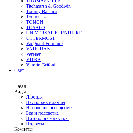
THOMASVILLE
Titchmarsh & Goodwin
Tommy Bahama
Tonin Casa
TONON
TOSATO
UNIVERSAL FURNITURE
UTTERMOST
Vanguard Furniture
VAUGHAN
Verellen
VITRA
Vittorio Grifoni
Свет
Назад
Виды
Люстры
Настольные лампы
Напольное освещение
Бра и подсветка
Потолочные люстры
Подвесы
Комнаты