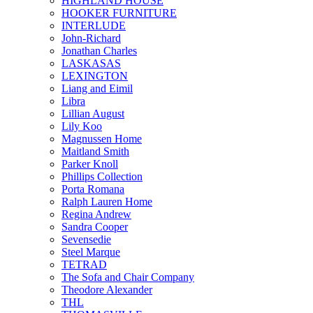
HIGHLAND HOUSE
HOOKER FURNITURE
INTERLUDE
John-Richard
Jonathan Charles
LASKASAS
LEXINGTON
Liang and Eimil
Libra
Lillian August
Lily Koo
Magnussen Home
Maitland Smith
Parker Knoll
Phillips Collection
Porta Romana
Ralph Lauren Home
Regina Andrew
Sandra Cooper
Sevensedie
Steel Marque
TETRAD
The Sofa and Chair Company
Theodore Alexander
THL