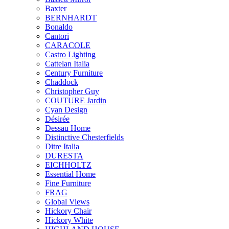
Baxter
BERNHARDT
Bonaldo
Cantori
CARACOLE
Castro Lighting
Cattelan Italia
Century Furniture
Chaddock
Christopher Guy
COUTURE Jardin
Cyan Design
Désirée
Dessau Home
Distinctive Chesterfields
Ditre Italia
DURESTA
EICHHOLTZ
Essential Home
Fine Furniture
FRAG
Global Views
Hickory Chair
Hickory White