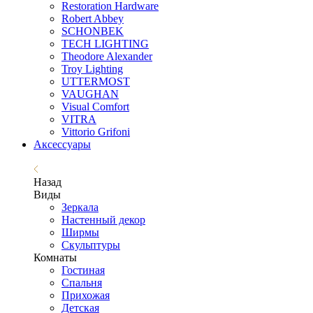
Restoration Hardware
Robert Abbey
SCHONBEK
TECH LIGHTING
Theodore Alexander
Troy Lighting
UTTERMOST
VAUGHAN
Visual Comfort
VITRA
Vittorio Grifoni
Аксессуары
Назад
Виды
Зеркала
Настенный декор
Ширмы
Скульптуры
Комнаты
Гостиная
Спальня
Прихожая
Детская