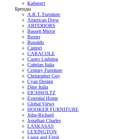
Кабинет
Бренды
A.R.T. Furniture
American Drew
ARTERIORS
Bassett Mirror
Baxter
Bonaldo
Cantori
CARACOLE
Castro Lighting
Cattelan Italia
Century Furniture
Christopher Guy
Cyan Design
Ditre Italia
EICHHOLTZ
Essential Home
Global Views
HOOKER FURNITURE
John-Richard
Jonathan Charles
LASKASAS
LEXINGTON
Liang and Eimil