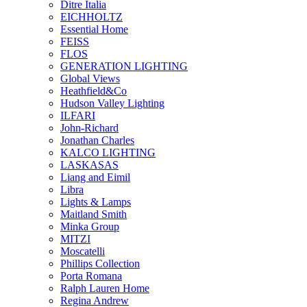
Ditre Italia
EICHHOLTZ
Essential Home
FEISS
FLOS
GENERATION LIGHTING
Global Views
Heathfield&Co
Hudson Valley Lighting
ILFARI
John-Richard
Jonathan Charles
KALCO LIGHTING
LASKASAS
Liang and Eimil
Libra
Lights & Lamps
Maitland Smith
Minka Group
MITZI
Moscatelli
Phillips Collection
Porta Romana
Ralph Lauren Home
Regina Andrew