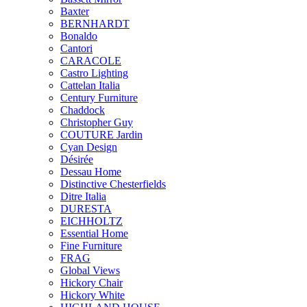
Baxter
BERNHARDT
Bonaldo
Cantori
CARACOLE
Castro Lighting
Cattelan Italia
Century Furniture
Chaddock
Christopher Guy
COUTURE Jardin
Cyan Design
Désirée
Dessau Home
Distinctive Chesterfields
Ditre Italia
DURESTA
EICHHOLTZ
Essential Home
Fine Furniture
FRAG
Global Views
Hickory Chair
Hickory White