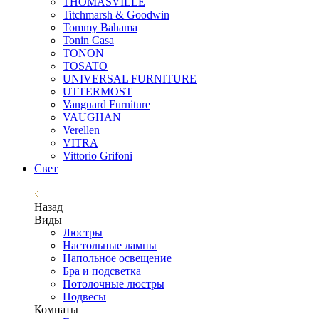
THOMASVILLE
Titchmarsh & Goodwin
Tommy Bahama
Tonin Casa
TONON
TOSATO
UNIVERSAL FURNITURE
UTTERMOST
Vanguard Furniture
VAUGHAN
Verellen
VITRA
Vittorio Grifoni
Свет
Назад
Виды
Люстры
Настольные лампы
Напольное освещение
Бра и подсветка
Потолочные люстры
Подвесы
Комнаты