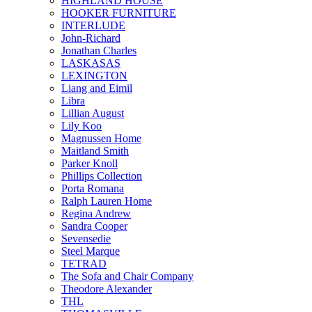
HIGHLAND HOUSE
HOOKER FURNITURE
INTERLUDE
John-Richard
Jonathan Charles
LASKASAS
LEXINGTON
Liang and Eimil
Libra
Lillian August
Lily Koo
Magnussen Home
Maitland Smith
Parker Knoll
Phillips Collection
Porta Romana
Ralph Lauren Home
Regina Andrew
Sandra Cooper
Sevensedie
Steel Marque
TETRAD
The Sofa and Chair Company
Theodore Alexander
THL