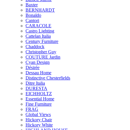
Baxter
BERNHARDT
Bonaldo
Cantori
CARACOLE
Castro Lighting
Cattelan Italia
Century Furniture
Chaddock
Christopher Guy
COUTURE Jardin
Cyan Design
Désirée
Dessau Home
Distinctive Chesterfields
Ditre Italia
DURESTA
EICHHOLTZ
Essential Home
Fine Furniture
FRAG
Global Views
Hickory Chair
Hickory White