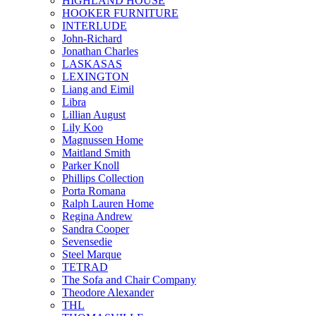
HIGHLAND HOUSE
HOOKER FURNITURE
INTERLUDE
John-Richard
Jonathan Charles
LASKASAS
LEXINGTON
Liang and Eimil
Libra
Lillian August
Lily Koo
Magnussen Home
Maitland Smith
Parker Knoll
Phillips Collection
Porta Romana
Ralph Lauren Home
Regina Andrew
Sandra Cooper
Sevensedie
Steel Marque
TETRAD
The Sofa and Chair Company
Theodore Alexander
THL