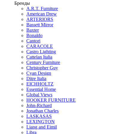
Бренды
A.R.T. Furniture
American Drew
ARTERIORS
Bassett Mirror
Baxter
Bonaldo
Cantori
CARACOLE
Castro Lighting
Cattelan Italia
Century Furniture
Christopher Guy
Cyan Design
Ditre Italia
EICHHOLTZ
Essential Home
Global Views
HOOKER FURNITURE
John-Richard
Jonathan Charles
LASKASAS
LEXINGTON
Liang and Eimil
Libra