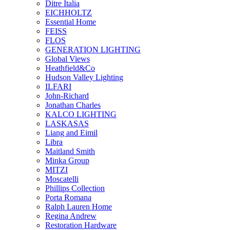
Ditre Italia
EICHHOLTZ
Essential Home
FEISS
FLOS
GENERATION LIGHTING
Global Views
Heathfield&Co
Hudson Valley Lighting
ILFARI
John-Richard
Jonathan Charles
KALCO LIGHTING
LASKASAS
Liang and Eimil
Libra
Maitland Smith
Minka Group
MITZI
Moscatelli
Phillips Collection
Porta Romana
Ralph Lauren Home
Regina Andrew
Restoration Hardware