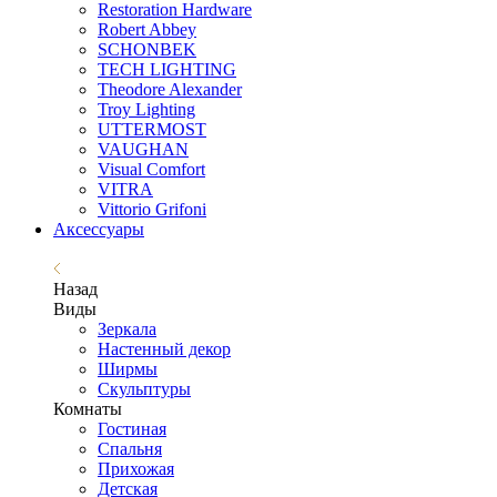
Restoration Hardware
Robert Abbey
SCHONBEK
TECH LIGHTING
Theodore Alexander
Troy Lighting
UTTERMOST
VAUGHAN
Visual Comfort
VITRA
Vittorio Grifoni
Аксессуары
Назад
Виды
Зеркала
Настенный декор
Ширмы
Скульптуры
Комнаты
Гостиная
Спальня
Прихожая
Детская