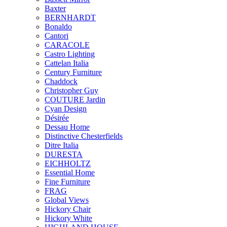
Baxter
BERNHARDT
Bonaldo
Cantori
CARACOLE
Castro Lighting
Cattelan Italia
Century Furniture
Chaddock
Christopher Guy
COUTURE Jardin
Cyan Design
Désirée
Dessau Home
Distinctive Chesterfields
Ditre Italia
DURESTA
EICHHOLTZ
Essential Home
Fine Furniture
FRAG
Global Views
Hickory Chair
Hickory White