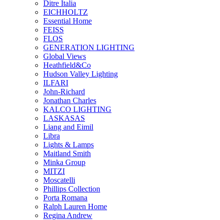
Ditre Italia
EICHHOLTZ
Essential Home
FEISS
FLOS
GENERATION LIGHTING
Global Views
Heathfield&Co
Hudson Valley Lighting
ILFARI
John-Richard
Jonathan Charles
KALCO LIGHTING
LASKASAS
Liang and Eimil
Libra
Lights & Lamps
Maitland Smith
Minka Group
MITZI
Moscatelli
Phillips Collection
Porta Romana
Ralph Lauren Home
Regina Andrew