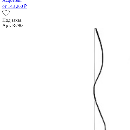
Acquerelli
от
143 260 ₽
Под заказ
Арт. RØ83