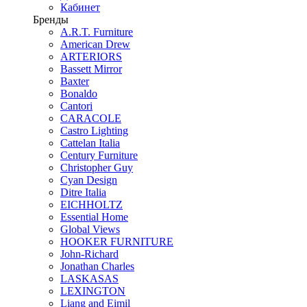
Кабинет
Бренды
A.R.T. Furniture
American Drew
ARTERIORS
Bassett Mirror
Baxter
Bonaldo
Cantori
CARACOLE
Castro Lighting
Cattelan Italia
Century Furniture
Christopher Guy
Cyan Design
Ditre Italia
EICHHOLTZ
Essential Home
Global Views
HOOKER FURNITURE
John-Richard
Jonathan Charles
LASKASAS
LEXINGTON
Liang and Eimil