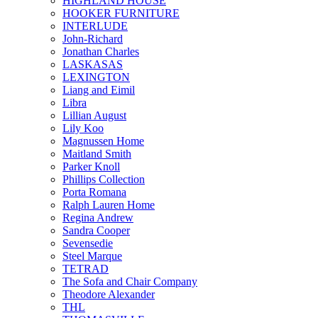
HIGHLAND HOUSE
HOOKER FURNITURE
INTERLUDE
John-Richard
Jonathan Charles
LASKASAS
LEXINGTON
Liang and Eimil
Libra
Lillian August
Lily Koo
Magnussen Home
Maitland Smith
Parker Knoll
Phillips Collection
Porta Romana
Ralph Lauren Home
Regina Andrew
Sandra Cooper
Sevensedie
Steel Marque
TETRAD
The Sofa and Chair Company
Theodore Alexander
THL