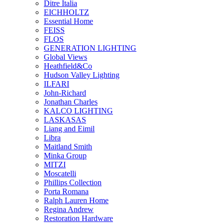
Ditre Italia
EICHHOLTZ
Essential Home
FEISS
FLOS
GENERATION LIGHTING
Global Views
Heathfield&Co
Hudson Valley Lighting
ILFARI
John-Richard
Jonathan Charles
KALCO LIGHTING
LASKASAS
Liang and Eimil
Libra
Maitland Smith
Minka Group
MITZI
Moscatelli
Phillips Collection
Porta Romana
Ralph Lauren Home
Regina Andrew
Restoration Hardware