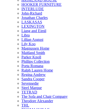
HIGHLAND HOUSE
HOOKER FURNITURE
INTERLUDE
John-Richard
Jonathan Charles
LASKASAS
LEXINGTON
Liang and Eimil
Libra
Lillian August
Lily Koo
Magnussen Home
Maitland Smith
Parker Knoll
Phillips Collection
Porta Romana
Ralph Lauren Home
Regina Andrew
Sandra Cooper
Sevensedie
Steel Marque
TETRAD
The Sofa and Chair Company
Theodore Alexander
THL