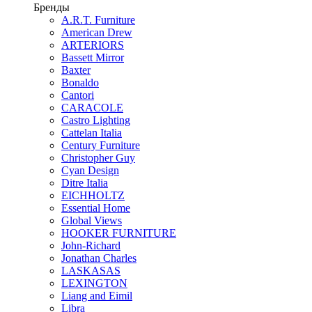
Бренды
A.R.T. Furniture
American Drew
ARTERIORS
Bassett Mirror
Baxter
Bonaldo
Cantori
CARACOLE
Castro Lighting
Cattelan Italia
Century Furniture
Christopher Guy
Cyan Design
Ditre Italia
EICHHOLTZ
Essential Home
Global Views
HOOKER FURNITURE
John-Richard
Jonathan Charles
LASKASAS
LEXINGTON
Liang and Eimil
Libra