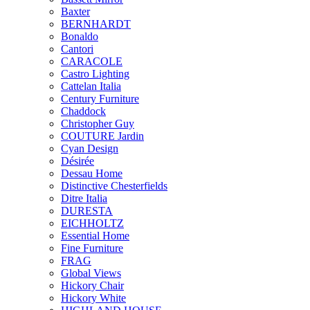
Baxter
BERNHARDT
Bonaldo
Cantori
CARACOLE
Castro Lighting
Cattelan Italia
Century Furniture
Chaddock
Christopher Guy
COUTURE Jardin
Cyan Design
Désirée
Dessau Home
Distinctive Chesterfields
Ditre Italia
DURESTA
EICHHOLTZ
Essential Home
Fine Furniture
FRAG
Global Views
Hickory Chair
Hickory White