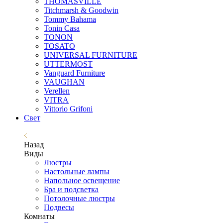
THOMASVILLE
Titchmarsh & Goodwin
Tommy Bahama
Tonin Casa
TONON
TOSATO
UNIVERSAL FURNITURE
UTTERMOST
Vanguard Furniture
VAUGHAN
Verellen
VITRA
Vittorio Grifoni
Свет
Назад
Виды
Люстры
Настольные лампы
Напольное освещение
Бра и подсветка
Потолочные люстры
Подвесы
Комнаты