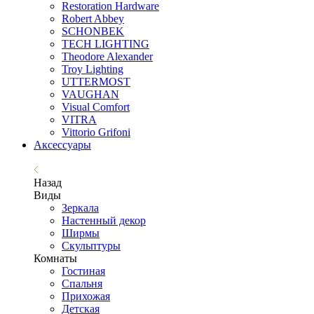
Restoration Hardware
Robert Abbey
SCHONBEK
TECH LIGHTING
Theodore Alexander
Troy Lighting
UTTERMOST
VAUGHAN
Visual Comfort
VITRA
Vittorio Grifoni
Аксессуары
Назад
Виды
Зеркала
Настенный декор
Ширмы
Скульптуры
Комнаты
Гостиная
Спальня
Прихожая
Детская