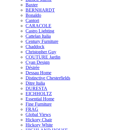
Baxter
BERNHARDT
Bonaldo
Cantori
CARACOLE
Castro Lighting
Cattelan Italia
Century Furniture
Chaddock
Christopher Guy
COUTURE Jardin
Cyan Design
Désirée
Dessau Home
Distinctive Chesterfields
Ditre Italia
DURESTA
EICHHOLTZ
Essential Home
Fine Furniture
FRAG
Global Views
Hickory Chair
Hickory White