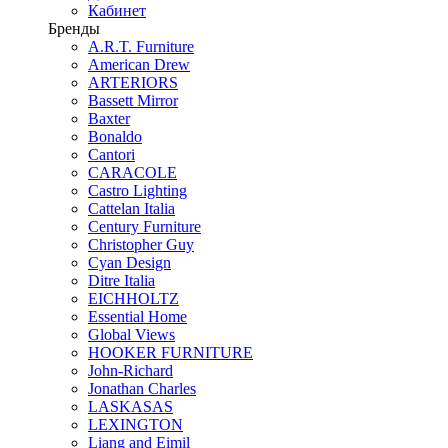
Кабинет
Бренды
A.R.T. Furniture
American Drew
ARTERIORS
Bassett Mirror
Baxter
Bonaldo
Cantori
CARACOLE
Castro Lighting
Cattelan Italia
Century Furniture
Christopher Guy
Cyan Design
Ditre Italia
EICHHOLTZ
Essential Home
Global Views
HOOKER FURNITURE
John-Richard
Jonathan Charles
LASKASAS
LEXINGTON
Liang and Eimil