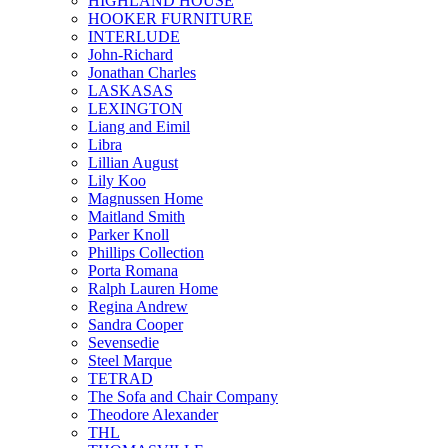
HIGHLAND HOUSE
HOOKER FURNITURE
INTERLUDE
John-Richard
Jonathan Charles
LASKASAS
LEXINGTON
Liang and Eimil
Libra
Lillian August
Lily Koo
Magnussen Home
Maitland Smith
Parker Knoll
Phillips Collection
Porta Romana
Ralph Lauren Home
Regina Andrew
Sandra Cooper
Sevensedie
Steel Marque
TETRAD
The Sofa and Chair Company
Theodore Alexander
THL