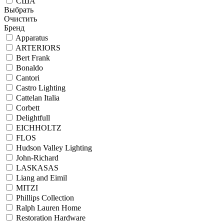
США
Выбрать
Очистить
Бренд
Apparatus
ARTERIORS
Bert Frank
Bonaldo
Cantori
Castro Lighting
Cattelan Italia
Corbett
Delightfull
EICHHOLTZ
FLOS
Hudson Valley Lighting
John-Richard
LASKASAS
Liang and Eimil
MITZI
Phillips Collection
Ralph Lauren Home
Restoration Hardware