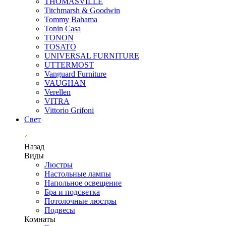
THOMASVILLE
Titchmarsh & Goodwin
Tommy Bahama
Tonin Casa
TONON
TOSATO
UNIVERSAL FURNITURE
UTTERMOST
Vanguard Furniture
VAUGHAN
Verellen
VITRA
Vittorio Grifoni
Свет
Назад
Виды
Люстры
Настольные лампы
Напольное освещение
Бра и подсветка
Потолочные люстры
Подвесы
Комнаты