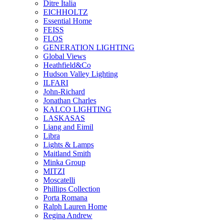
Ditre Italia
EICHHOLTZ
Essential Home
FEISS
FLOS
GENERATION LIGHTING
Global Views
Heathfield&Co
Hudson Valley Lighting
ILFARI
John-Richard
Jonathan Charles
KALCO LIGHTING
LASKASAS
Liang and Eimil
Libra
Lights & Lamps
Maitland Smith
Minka Group
MITZI
Moscatelli
Phillips Collection
Porta Romana
Ralph Lauren Home
Regina Andrew