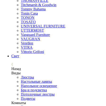
THOMASVILLE
Titchmarsh & Goodwin
Tommy Bahama
Tonin Casa
TONON
TOSATO
UNIVERSAL FURNITURE
UTTERMOST
Vanguard Furniture
VAUGHAN
Verellen
VITRA
Vittorio Grifoni
Свет
Назад
Виды
Люстры
Настольные лампы
Напольное освещение
Бра и подсветка
Потолочные люстры
Подвесы
Комнаты