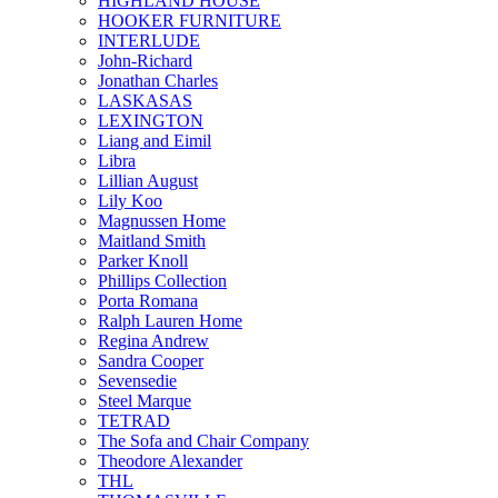
HIGHLAND HOUSE
HOOKER FURNITURE
INTERLUDE
John-Richard
Jonathan Charles
LASKASAS
LEXINGTON
Liang and Eimil
Libra
Lillian August
Lily Koo
Magnussen Home
Maitland Smith
Parker Knoll
Phillips Collection
Porta Romana
Ralph Lauren Home
Regina Andrew
Sandra Cooper
Sevensedie
Steel Marque
TETRAD
The Sofa and Chair Company
Theodore Alexander
THL