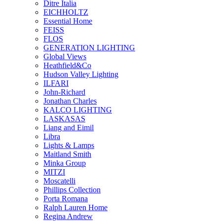
Ditre Italia
EICHHOLTZ
Essential Home
FEISS
FLOS
GENERATION LIGHTING
Global Views
Heathfield&Co
Hudson Valley Lighting
ILFARI
John-Richard
Jonathan Charles
KALCO LIGHTING
LASKASAS
Liang and Eimil
Libra
Lights & Lamps
Maitland Smith
Minka Group
MITZI
Moscatelli
Phillips Collection
Porta Romana
Ralph Lauren Home
Regina Andrew