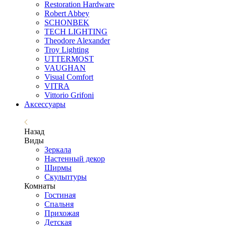
Restoration Hardware
Robert Abbey
SCHONBEK
TECH LIGHTING
Theodore Alexander
Troy Lighting
UTTERMOST
VAUGHAN
Visual Comfort
VITRA
Vittorio Grifoni
Аксессуары
Назад
Виды
Зеркала
Настенный декор
Ширмы
Скульптуры
Комнаты
Гостиная
Спальня
Прихожая
Детская