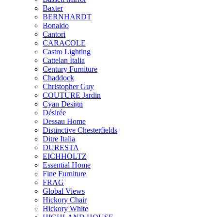
Baxter
BERNHARDT
Bonaldo
Cantori
CARACOLE
Castro Lighting
Cattelan Italia
Century Furniture
Chaddock
Christopher Guy
COUTURE Jardin
Cyan Design
Désirée
Dessau Home
Distinctive Chesterfields
Ditre Italia
DURESTA
EICHHOLTZ
Essential Home
Fine Furniture
FRAG
Global Views
Hickory Chair
Hickory White