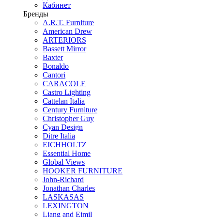
Кабинет
Бренды
A.R.T. Furniture
American Drew
ARTERIORS
Bassett Mirror
Baxter
Bonaldo
Cantori
CARACOLE
Castro Lighting
Cattelan Italia
Century Furniture
Christopher Guy
Cyan Design
Ditre Italia
EICHHOLTZ
Essential Home
Global Views
HOOKER FURNITURE
John-Richard
Jonathan Charles
LASKASAS
LEXINGTON
Liang and Eimil