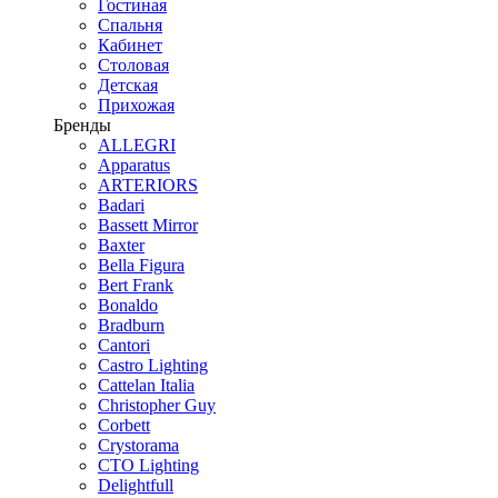
Гостиная
Спальня
Кабинет
Столовая
Детская
Прихожая
Бренды
ALLEGRI
Apparatus
ARTERIORS
Badari
Bassett Mirror
Baxter
Bella Figura
Bert Frank
Bonaldo
Bradburn
Cantori
Castro Lighting
Cattelan Italia
Christopher Guy
Corbett
Crystorama
CTO Lighting
Delightfull