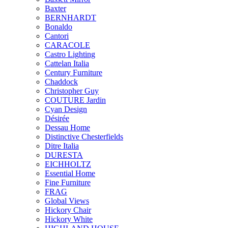
Baxter
BERNHARDT
Bonaldo
Cantori
CARACOLE
Castro Lighting
Cattelan Italia
Century Furniture
Chaddock
Christopher Guy
COUTURE Jardin
Cyan Design
Désirée
Dessau Home
Distinctive Chesterfields
Ditre Italia
DURESTA
EICHHOLTZ
Essential Home
Fine Furniture
FRAG
Global Views
Hickory Chair
Hickory White