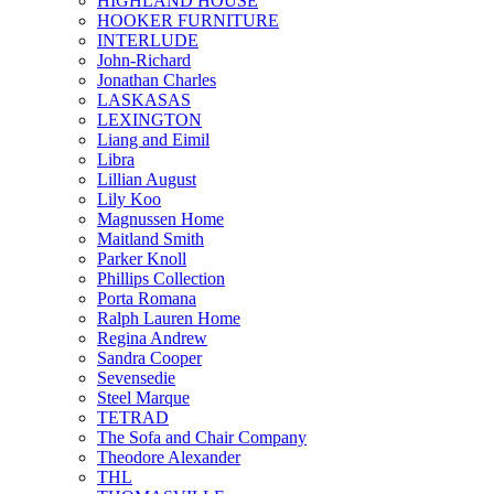
HIGHLAND HOUSE
HOOKER FURNITURE
INTERLUDE
John-Richard
Jonathan Charles
LASKASAS
LEXINGTON
Liang and Eimil
Libra
Lillian August
Lily Koo
Magnussen Home
Maitland Smith
Parker Knoll
Phillips Collection
Porta Romana
Ralph Lauren Home
Regina Andrew
Sandra Cooper
Sevensedie
Steel Marque
TETRAD
The Sofa and Chair Company
Theodore Alexander
THL