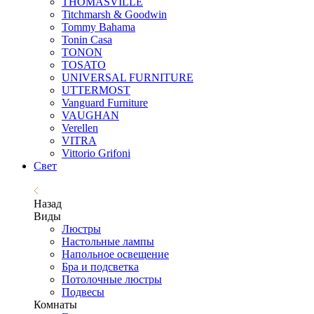
THOMASVILLE
Titchmarsh & Goodwin
Tommy Bahama
Tonin Casa
TONON
TOSATO
UNIVERSAL FURNITURE
UTTERMOST
Vanguard Furniture
VAUGHAN
Verellen
VITRA
Vittorio Grifoni
Свет
Назад
Виды
Люстры
Настольные лампы
Напольное освещение
Бра и подсветка
Потолочные люстры
Подвесы
Комнаты