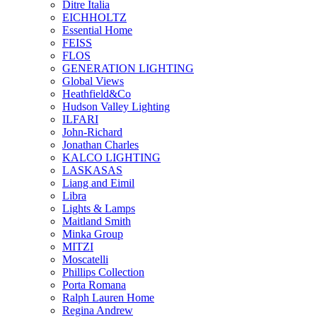
Ditre Italia
EICHHOLTZ
Essential Home
FEISS
FLOS
GENERATION LIGHTING
Global Views
Heathfield&Co
Hudson Valley Lighting
ILFARI
John-Richard
Jonathan Charles
KALCO LIGHTING
LASKASAS
Liang and Eimil
Libra
Lights & Lamps
Maitland Smith
Minka Group
MITZI
Moscatelli
Phillips Collection
Porta Romana
Ralph Lauren Home
Regina Andrew