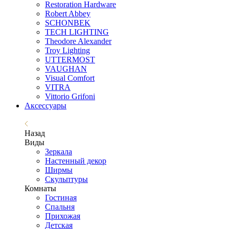
Restoration Hardware
Robert Abbey
SCHONBEK
TECH LIGHTING
Theodore Alexander
Troy Lighting
UTTERMOST
VAUGHAN
Visual Comfort
VITRA
Vittorio Grifoni
Аксессуары
Назад
Виды
Зеркала
Настенный декор
Ширмы
Скульптуры
Комнаты
Гостиная
Спальня
Прихожая
Детская