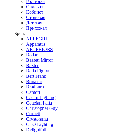
Гостиная
Спальня
Кабинет
Столовая
Детская
Прихожая
Бренды
ALLEGRI
Apparatus
ARTERIORS
Badari
Bassett Mirror
Baxter
Bella Figura
Bert Frank
Bonaldo
Bradburn
Cantori
Castro Lighting
Cattelan Italia
Christopher Guy
Corbett
Crystorama
CTO Lighting
Delightfull