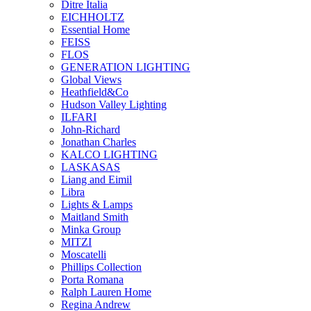
Ditre Italia
EICHHOLTZ
Essential Home
FEISS
FLOS
GENERATION LIGHTING
Global Views
Heathfield&Co
Hudson Valley Lighting
ILFARI
John-Richard
Jonathan Charles
KALCO LIGHTING
LASKASAS
Liang and Eimil
Libra
Lights & Lamps
Maitland Smith
Minka Group
MITZI
Moscatelli
Phillips Collection
Porta Romana
Ralph Lauren Home
Regina Andrew