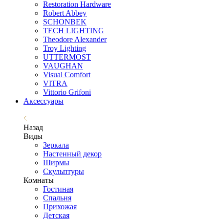
Restoration Hardware
Robert Abbey
SCHONBEK
TECH LIGHTING
Theodore Alexander
Troy Lighting
UTTERMOST
VAUGHAN
Visual Comfort
VITRA
Vittorio Grifoni
Аксессуары
Назад
Виды
Зеркала
Настенный декор
Ширмы
Скульптуры
Комнаты
Гостиная
Спальня
Прихожая
Детская