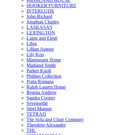
HIGHLAND HOUSE
HOOKER FURNITURE
INTERLUDE
John-Richard
Jonathan Charles
LASKASAS
LEXINGTON
Liang and Eimil
Libra
Lillian August
Lily Koo
Magnussen Home
Maitland Smith
Parker Knoll
Phillips Collection
Porta Romana
Ralph Lauren Home
Regina Andrew
Sandra Cooper
Sevensedie
Steel Marque
TETRAD
The Sofa and Chair Company
Theodore Alexander
THL