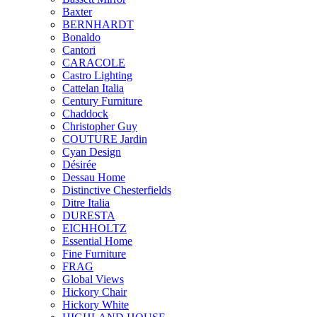
Baxter
BERNHARDT
Bonaldo
Cantori
CARACOLE
Castro Lighting
Cattelan Italia
Century Furniture
Chaddock
Christopher Guy
COUTURE Jardin
Cyan Design
Désirée
Dessau Home
Distinctive Chesterfields
Ditre Italia
DURESTA
EICHHOLTZ
Essential Home
Fine Furniture
FRAG
Global Views
Hickory Chair
Hickory White