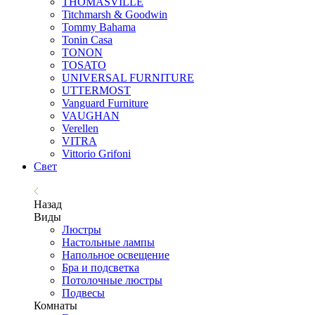
THOMASVILLE
Titchmarsh & Goodwin
Tommy Bahama
Tonin Casa
TONON
TOSATO
UNIVERSAL FURNITURE
UTTERMOST
Vanguard Furniture
VAUGHAN
Verellen
VITRA
Vittorio Grifoni
Свет
Назад
Виды
Люстры
Настольные лампы
Напольное освещение
Бра и подсветка
Потолочные люстры
Подвесы
Комнаты