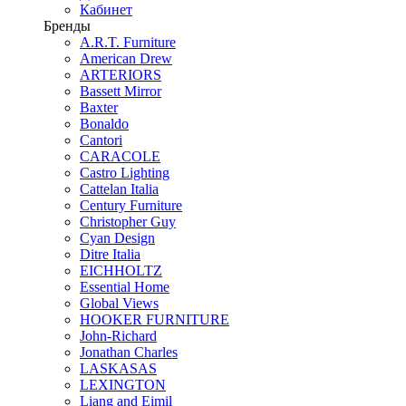
Кабинет
Бренды
A.R.T. Furniture
American Drew
ARTERIORS
Bassett Mirror
Baxter
Bonaldo
Cantori
CARACOLE
Castro Lighting
Cattelan Italia
Century Furniture
Christopher Guy
Cyan Design
Ditre Italia
EICHHOLTZ
Essential Home
Global Views
HOOKER FURNITURE
John-Richard
Jonathan Charles
LASKASAS
LEXINGTON
Liang and Eimil