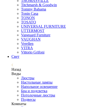
THOMASVILLE
Titchmarsh & Goodwin
Tommy Bahama
Tonin Casa
TONON
TOSATO
UNIVERSAL FURNITURE
UTTERMOST
Vanguard Furniture
VAUGHAN
Verellen
VITRA
Vittorio Grifoni
Свет
Назад
Виды
Люстры
Настольные лампы
Напольное освещение
Бра и подсветка
Потолочные люстры
Подвесы
Комнаты