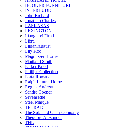
HIGHLAND HOUSE
HOOKER FURNITURE
INTERLUDE
John-Richard
Jonathan Charles
LASKASAS
LEXINGTON
Liang and Eimil
Libra
Lillian August
Lily Koo
Magnussen Home
Maitland Smith
Parker Knoll
Phillips Collection
Porta Romana
Ralph Lauren Home
Regina Andrew
Sandra Cooper
Sevensedie
Steel Marque
TETRAD
The Sofa and Chair Company
Theodore Alexander
THL