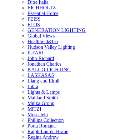
Ditre Italia
EICHHOLTZ
Essential Home
FEISS
FLOS
GENERATION LIGHTING
Global Views
Heathfield&Co
Hudson Valley Lighting
ILFARI
John-Richard
Jonathan Charles
KALCO LIGHTING
LASKASAS
Liang and Eimil
Libra
Lights & Lamps
Maitland Smith
Minka Group
MITZI
Moscatelli
Phillips Collection
Porta Romana
Ralph Lauren Home
Regina Andrew