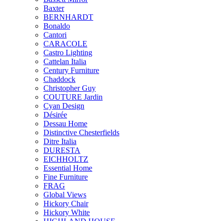
Baxter
BERNHARDT
Bonaldo
Cantori
CARACOLE
Castro Lighting
Cattelan Italia
Century Furniture
Chaddock
Christopher Guy
COUTURE Jardin
Cyan Design
Désirée
Dessau Home
Distinctive Chesterfields
Ditre Italia
DURESTA
EICHHOLTZ
Essential Home
Fine Furniture
FRAG
Global Views
Hickory Chair
Hickory White