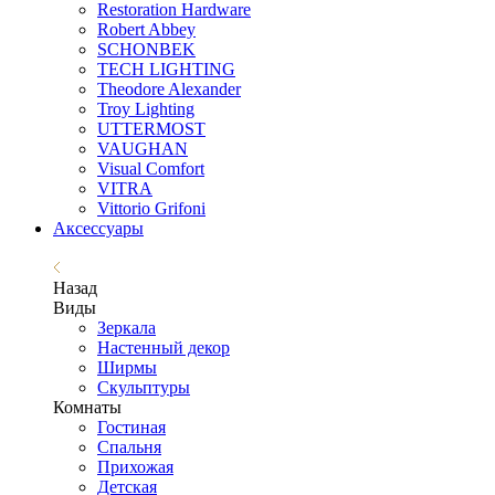
Restoration Hardware
Robert Abbey
SCHONBEK
TECH LIGHTING
Theodore Alexander
Troy Lighting
UTTERMOST
VAUGHAN
Visual Comfort
VITRA
Vittorio Grifoni
Аксессуары
Назад
Виды
Зеркала
Настенный декор
Ширмы
Скульптуры
Комнаты
Гостиная
Спальня
Прихожая
Детская