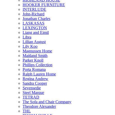
HIGHLAND HOUSE
HOOKER FURNITURE
INTERLUDE
John-Richard
Jonathan Charles
LASKASAS
LEXINGTON
Liang and Eimil
Libra
Lillian August
Lily Koo
Magnussen Home
Maitland Smith
Parker Knoll
Phillips Collection
Porta Romana
Ralph Lauren Home
Regina Andrew
Sandra Cooper
Sevensedie
Steel Marque
TETRAD
The Sofa and Chair Company
Theodore Alexander
THL