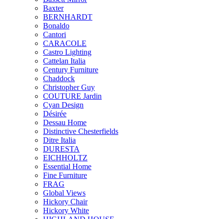
Baxter
BERNHARDT
Bonaldo
Cantori
CARACOLE
Castro Lighting
Cattelan Italia
Century Furniture
Chaddock
Christopher Guy
COUTURE Jardin
Cyan Design
Désirée
Dessau Home
Distinctive Chesterfields
Ditre Italia
DURESTA
EICHHOLTZ
Essential Home
Fine Furniture
FRAG
Global Views
Hickory Chair
Hickory White