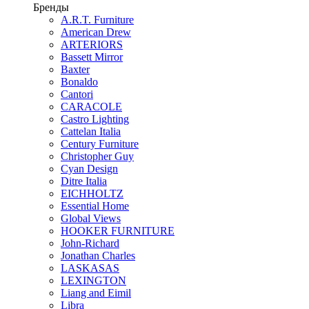
Бренды
A.R.T. Furniture
American Drew
ARTERIORS
Bassett Mirror
Baxter
Bonaldo
Cantori
CARACOLE
Castro Lighting
Cattelan Italia
Century Furniture
Christopher Guy
Cyan Design
Ditre Italia
EICHHOLTZ
Essential Home
Global Views
HOOKER FURNITURE
John-Richard
Jonathan Charles
LASKASAS
LEXINGTON
Liang and Eimil
Libra