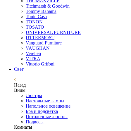
THOMASVILLE
Titchmarsh & Goodwin
Tommy Bahama
Tonin Casa
TONON
TOSATO
UNIVERSAL FURNITURE
UTTERMOST
Vanguard Furniture
VAUGHAN
Verellen
VITRA
Vittorio Grifoni
Свет
Назад
Виды
Люстры
Настольные лампы
Напольное освещение
Бра и подсветка
Потолочные люстры
Подвесы
Комнаты