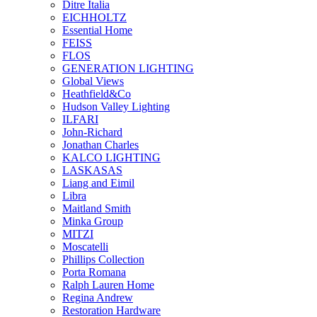
Ditre Italia
EICHHOLTZ
Essential Home
FEISS
FLOS
GENERATION LIGHTING
Global Views
Heathfield&Co
Hudson Valley Lighting
ILFARI
John-Richard
Jonathan Charles
KALCO LIGHTING
LASKASAS
Liang and Eimil
Libra
Maitland Smith
Minka Group
MITZI
Moscatelli
Phillips Collection
Porta Romana
Ralph Lauren Home
Regina Andrew
Restoration Hardware