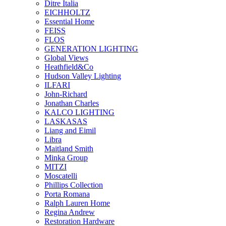
Ditre Italia
EICHHOLTZ
Essential Home
FEISS
FLOS
GENERATION LIGHTING
Global Views
Heathfield&Co
Hudson Valley Lighting
ILFARI
John-Richard
Jonathan Charles
KALCO LIGHTING
LASKASAS
Liang and Eimil
Libra
Maitland Smith
Minka Group
MITZI
Moscatelli
Phillips Collection
Porta Romana
Ralph Lauren Home
Regina Andrew
Restoration Hardware