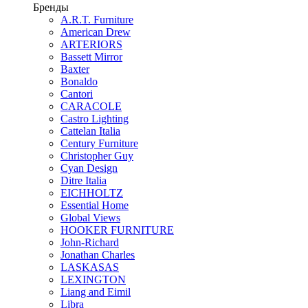
Бренды
A.R.T. Furniture
American Drew
ARTERIORS
Bassett Mirror
Baxter
Bonaldo
Cantori
CARACOLE
Castro Lighting
Cattelan Italia
Century Furniture
Christopher Guy
Cyan Design
Ditre Italia
EICHHOLTZ
Essential Home
Global Views
HOOKER FURNITURE
John-Richard
Jonathan Charles
LASKASAS
LEXINGTON
Liang and Eimil
Libra