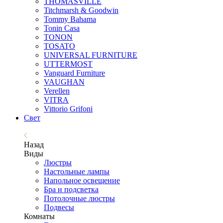
THOMASVILLE
Titchmarsh & Goodwin
Tommy Bahama
Tonin Casa
TONON
TOSATO
UNIVERSAL FURNITURE
UTTERMOST
Vanguard Furniture
VAUGHAN
Verellen
VITRA
Vittorio Grifoni
Свет
Назад
Виды
Люстры
Настольные лампы
Напольное освещение
Бра и подсветка
Потолочные люстры
Подвесы
Комнаты