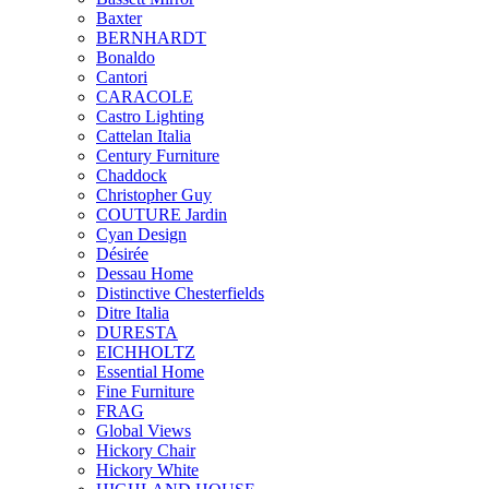
Baxter
BERNHARDT
Bonaldo
Cantori
CARACOLE
Castro Lighting
Cattelan Italia
Century Furniture
Chaddock
Christopher Guy
COUTURE Jardin
Cyan Design
Désirée
Dessau Home
Distinctive Chesterfields
Ditre Italia
DURESTA
EICHHOLTZ
Essential Home
Fine Furniture
FRAG
Global Views
Hickory Chair
Hickory White