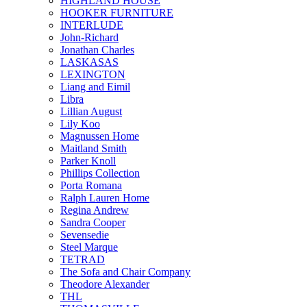
HIGHLAND HOUSE
HOOKER FURNITURE
INTERLUDE
John-Richard
Jonathan Charles
LASKASAS
LEXINGTON
Liang and Eimil
Libra
Lillian August
Lily Koo
Magnussen Home
Maitland Smith
Parker Knoll
Phillips Collection
Porta Romana
Ralph Lauren Home
Regina Andrew
Sandra Cooper
Sevensedie
Steel Marque
TETRAD
The Sofa and Chair Company
Theodore Alexander
THL