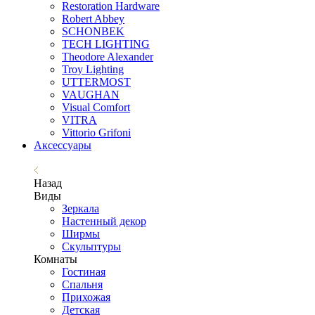
Restoration Hardware
Robert Abbey
SCHONBEK
TECH LIGHTING
Theodore Alexander
Troy Lighting
UTTERMOST
VAUGHAN
Visual Comfort
VITRA
Vittorio Grifoni
Аксессуары
Назад
Виды
Зеркала
Настенный декор
Ширмы
Скульптуры
Комнаты
Гостиная
Спальня
Прихожая
Детская