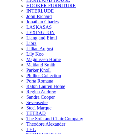
HIGHLAND HOUSE
HOOKER FURNITURE
INTERLUDE
John-Richard
Jonathan Charles
LASKASAS
LEXINGTON
Liang and Eimil
Libra
Lillian August
Lily Koo
Magnussen Home
Maitland Smith
Parker Knoll
Phillips Collection
Porta Romana
Ralph Lauren Home
Regina Andrew
Sandra Cooper
Sevensedie
Steel Marque
TETRAD
The Sofa and Chair Company
Theodore Alexander
THL