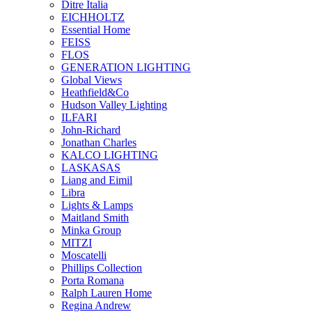
Ditre Italia
EICHHOLTZ
Essential Home
FEISS
FLOS
GENERATION LIGHTING
Global Views
Heathfield&Co
Hudson Valley Lighting
ILFARI
John-Richard
Jonathan Charles
KALCO LIGHTING
LASKASAS
Liang and Eimil
Libra
Lights & Lamps
Maitland Smith
Minka Group
MITZI
Moscatelli
Phillips Collection
Porta Romana
Ralph Lauren Home
Regina Andrew