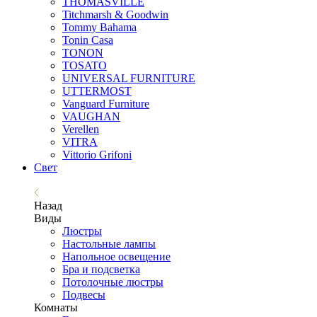
THOMASVILLE
Titchmarsh & Goodwin
Tommy Bahama
Tonin Casa
TONON
TOSATO
UNIVERSAL FURNITURE
UTTERMOST
Vanguard Furniture
VAUGHAN
Verellen
VITRA
Vittorio Grifoni
Свет
Назад
Виды
Люстры
Настольные лампы
Напольное освещение
Бра и подсветка
Потолочные люстры
Подвесы
Комнаты