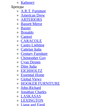
Кабинет
Бренды
A.R.T. Furniture
American Drew
ARTERIORS
Bassett Mirror
Baxter
Bonaldo
Cantori
CARACOLE
Castro Lighting
Cattelan Italia
Century Furniture
Christopher Guy
Cyan Design
Ditre Italia
EICHHOLTZ
Essential Home
Global Views
HOOKER FURNITURE
John-Richard
Jonathan Charles
LASKASAS
LEXINGTON
Liang and Eimil