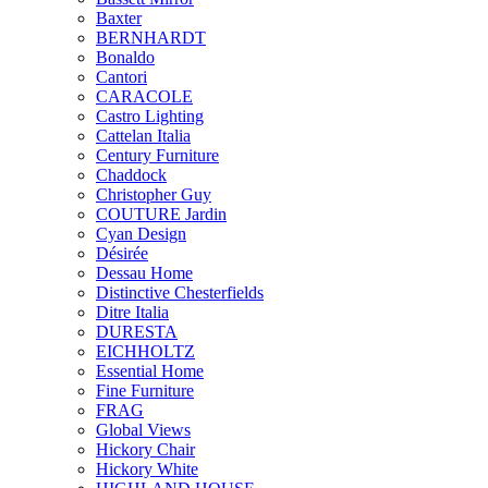
Baxter
BERNHARDT
Bonaldo
Cantori
CARACOLE
Castro Lighting
Cattelan Italia
Century Furniture
Chaddock
Christopher Guy
COUTURE Jardin
Cyan Design
Désirée
Dessau Home
Distinctive Chesterfields
Ditre Italia
DURESTA
EICHHOLTZ
Essential Home
Fine Furniture
FRAG
Global Views
Hickory Chair
Hickory White