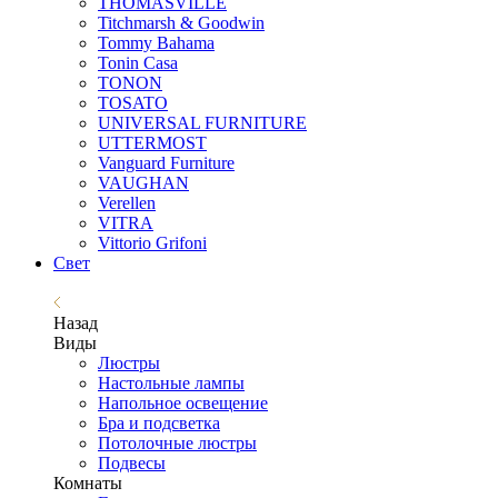
THOMASVILLE
Titchmarsh & Goodwin
Tommy Bahama
Tonin Casa
TONON
TOSATO
UNIVERSAL FURNITURE
UTTERMOST
Vanguard Furniture
VAUGHAN
Verellen
VITRA
Vittorio Grifoni
Свет
Назад
Виды
Люстры
Настольные лампы
Напольное освещение
Бра и подсветка
Потолочные люстры
Подвесы
Комнаты