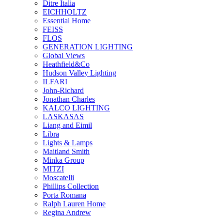
Ditre Italia
EICHHOLTZ
Essential Home
FEISS
FLOS
GENERATION LIGHTING
Global Views
Heathfield&Co
Hudson Valley Lighting
ILFARI
John-Richard
Jonathan Charles
KALCO LIGHTING
LASKASAS
Liang and Eimil
Libra
Lights & Lamps
Maitland Smith
Minka Group
MITZI
Moscatelli
Phillips Collection
Porta Romana
Ralph Lauren Home
Regina Andrew