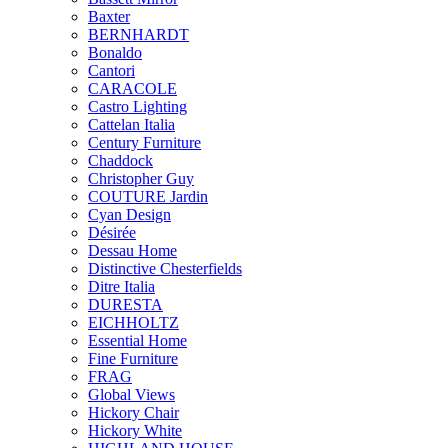
Baxter
BERNHARDT
Bonaldo
Cantori
CARACOLE
Castro Lighting
Cattelan Italia
Century Furniture
Chaddock
Christopher Guy
COUTURE Jardin
Cyan Design
Désirée
Dessau Home
Distinctive Chesterfields
Ditre Italia
DURESTA
EICHHOLTZ
Essential Home
Fine Furniture
FRAG
Global Views
Hickory Chair
Hickory White