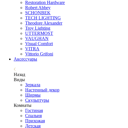
Restoration Hardware
Robert Abbey
SCHONBEK
TECH LIGHTING
Theodore Alexander
Troy Lighting
UTTERMOST
VAUGHAN
Visual Comfort
VITRA
Vittorio Grifoni
Аксессуары
Назад
Виды
Зеркала
Настенный декор
Ширмы
Скульптуры
Комнаты
Гостиная
Спальня
Прихожая
Детская