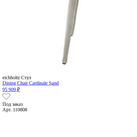
eichholtz
Стул
Dining Chair Cardinale Sand
95 909 ₽
Под заказ
Арт. 110808