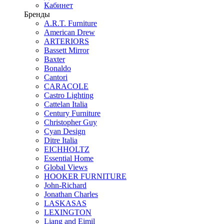
Кабинет
Бренды
A.R.T. Furniture
American Drew
ARTERIORS
Bassett Mirror
Baxter
Bonaldo
Cantori
CARACOLE
Castro Lighting
Cattelan Italia
Century Furniture
Christopher Guy
Cyan Design
Ditre Italia
EICHHOLTZ
Essential Home
Global Views
HOOKER FURNITURE
John-Richard
Jonathan Charles
LASKASAS
LEXINGTON
Liang and Eimil