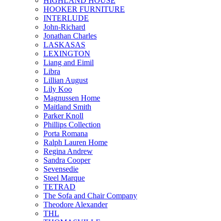
HIGHLAND HOUSE
HOOKER FURNITURE
INTERLUDE
John-Richard
Jonathan Charles
LASKASAS
LEXINGTON
Liang and Eimil
Libra
Lillian August
Lily Koo
Magnussen Home
Maitland Smith
Parker Knoll
Phillips Collection
Porta Romana
Ralph Lauren Home
Regina Andrew
Sandra Cooper
Sevensedie
Steel Marque
TETRAD
The Sofa and Chair Company
Theodore Alexander
THL