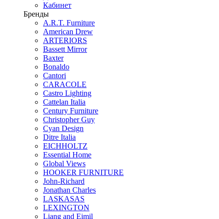
Кабинет
Бренды
A.R.T. Furniture
American Drew
ARTERIORS
Bassett Mirror
Baxter
Bonaldo
Cantori
CARACOLE
Castro Lighting
Cattelan Italia
Century Furniture
Christopher Guy
Cyan Design
Ditre Italia
EICHHOLTZ
Essential Home
Global Views
HOOKER FURNITURE
John-Richard
Jonathan Charles
LASKASAS
LEXINGTON
Liang and Eimil