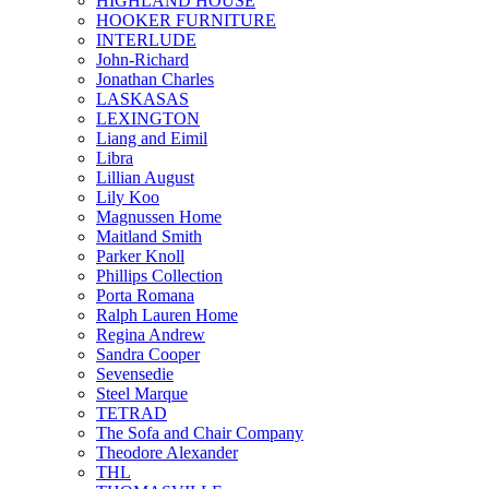
HIGHLAND HOUSE
HOOKER FURNITURE
INTERLUDE
John-Richard
Jonathan Charles
LASKASAS
LEXINGTON
Liang and Eimil
Libra
Lillian August
Lily Koo
Magnussen Home
Maitland Smith
Parker Knoll
Phillips Collection
Porta Romana
Ralph Lauren Home
Regina Andrew
Sandra Cooper
Sevensedie
Steel Marque
TETRAD
The Sofa and Chair Company
Theodore Alexander
THL