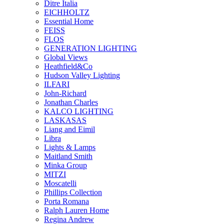
Ditre Italia
EICHHOLTZ
Essential Home
FEISS
FLOS
GENERATION LIGHTING
Global Views
Heathfield&Co
Hudson Valley Lighting
ILFARI
John-Richard
Jonathan Charles
KALCO LIGHTING
LASKASAS
Liang and Eimil
Libra
Lights & Lamps
Maitland Smith
Minka Group
MITZI
Moscatelli
Phillips Collection
Porta Romana
Ralph Lauren Home
Regina Andrew