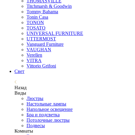
THOMASVILLE
Titchmarsh & Goodwin
Tommy Bahama
Tonin Casa
TONON
TOSATO
UNIVERSAL FURNITURE
UTTERMOST
Vanguard Furniture
VAUGHAN
Verellen
VITRA
Vittorio Grifoni
Свет
Назад
Виды
Люстры
Настольные лампы
Напольное освещение
Бра и подсветка
Потолочные люстры
Подвесы
Комнаты