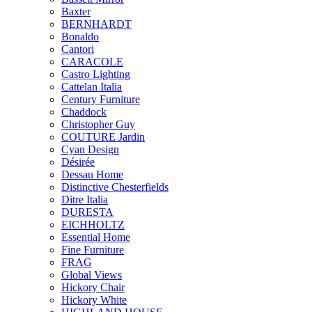
Baxter
BERNHARDT
Bonaldo
Cantori
CARACOLE
Castro Lighting
Cattelan Italia
Century Furniture
Chaddock
Christopher Guy
COUTURE Jardin
Cyan Design
Désirée
Dessau Home
Distinctive Chesterfields
Ditre Italia
DURESTA
EICHHOLTZ
Essential Home
Fine Furniture
FRAG
Global Views
Hickory Chair
Hickory White