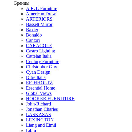
Бренды
A.R.T. Furniture
American Drew
ARTERIORS
Bassett Mirror
Baxter
Bonaldo
Cantori
CARACOLE
Castro Lighting
Cattelan Italia
Century Furniture
Christopher Guy
Cyan Design
Ditre Italia
EICHHOLTZ
Essential Home
Global Views
HOOKER FURNITURE
John-Richard
Jonathan Charles
LASKASAS
LEXINGTON
Liang and Eimil
Libra