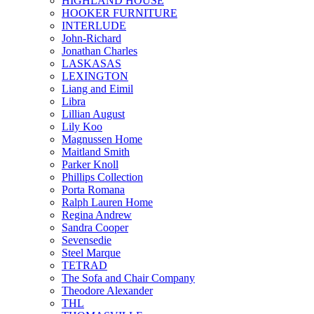
HIGHLAND HOUSE
HOOKER FURNITURE
INTERLUDE
John-Richard
Jonathan Charles
LASKASAS
LEXINGTON
Liang and Eimil
Libra
Lillian August
Lily Koo
Magnussen Home
Maitland Smith
Parker Knoll
Phillips Collection
Porta Romana
Ralph Lauren Home
Regina Andrew
Sandra Cooper
Sevensedie
Steel Marque
TETRAD
The Sofa and Chair Company
Theodore Alexander
THL