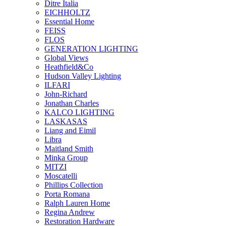
Ditre Italia
EICHHOLTZ
Essential Home
FEISS
FLOS
GENERATION LIGHTING
Global Views
Heathfield&Co
Hudson Valley Lighting
ILFARI
John-Richard
Jonathan Charles
KALCO LIGHTING
LASKASAS
Liang and Eimil
Libra
Maitland Smith
Minka Group
MITZI
Moscatelli
Phillips Collection
Porta Romana
Ralph Lauren Home
Regina Andrew
Restoration Hardware