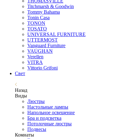
THOMASVILLE
Titchmarsh & Goodwin
Tommy Bahama
Tonin Casa
TONON
TOSATO
UNIVERSAL FURNITURE
UTTERMOST
Vanguard Furniture
VAUGHAN
Verellen
VITRA
Vittorio Grifoni
Свет
Назад
Виды
Люстры
Настольные лампы
Напольное освещение
Бра и подсветка
Потолочные люстры
Подвесы
Комнаты