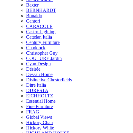
Baxter
BERNHARDT
Bonaldo
Cantori
CARACOLE
Castro Lighting
Cattelan Italia
Century Furniture
Chaddock
Christopher Guy
COUTURE Jardin
Cyan Design
Désirée
Dessau Home
Distinctive Chesterfields
Ditre Italia
DURESTA
EICHHOLTZ
Essential Home
Fine Furniture
FRAG
Global Views
Hickory Chair
Hickory White