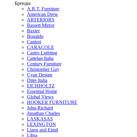
Бренды
A.R.T. Furniture
American Drew
ARTERIORS
Bassett Mirror
Baxter
Bonaldo
Cantori
CARACOLE
Castro Lighting
Cattelan Italia
Century Furniture
Christopher Guy
Cyan Design
Ditre Italia
EICHHOLTZ
Essential Home
Global Views
HOOKER FURNITURE
John-Richard
Jonathan Charles
LASKASAS
LEXINGTON
Liang and Eimil
Libra