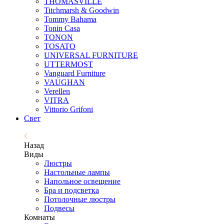
THOMASVILLE
Titchmarsh & Goodwin
Tommy Bahama
Tonin Casa
TONON
TOSATO
UNIVERSAL FURNITURE
UTTERMOST
Vanguard Furniture
VAUGHAN
Verellen
VITRA
Vittorio Grifoni
Свет
Назад
Виды
Люстры
Настольные лампы
Напольное освещение
Бра и подсветка
Потолочные люстры
Подвесы
Комнаты