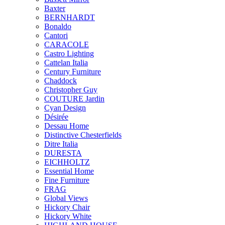
Baxter
BERNHARDT
Bonaldo
Cantori
CARACOLE
Castro Lighting
Cattelan Italia
Century Furniture
Chaddock
Christopher Guy
COUTURE Jardin
Cyan Design
Désirée
Dessau Home
Distinctive Chesterfields
Ditre Italia
DURESTA
EICHHOLTZ
Essential Home
Fine Furniture
FRAG
Global Views
Hickory Chair
Hickory White