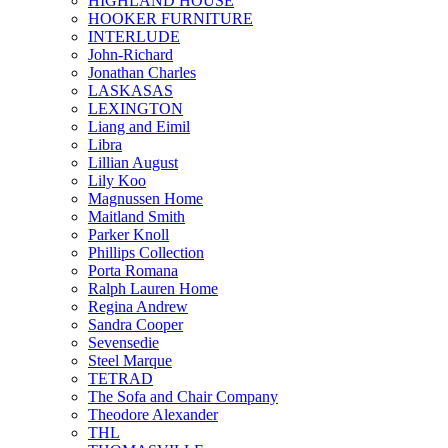
HIGHLAND HOUSE
HOOKER FURNITURE
INTERLUDE
John-Richard
Jonathan Charles
LASKASAS
LEXINGTON
Liang and Eimil
Libra
Lillian August
Lily Koo
Magnussen Home
Maitland Smith
Parker Knoll
Phillips Collection
Porta Romana
Ralph Lauren Home
Regina Andrew
Sandra Cooper
Sevensedie
Steel Marque
TETRAD
The Sofa and Chair Company
Theodore Alexander
THL