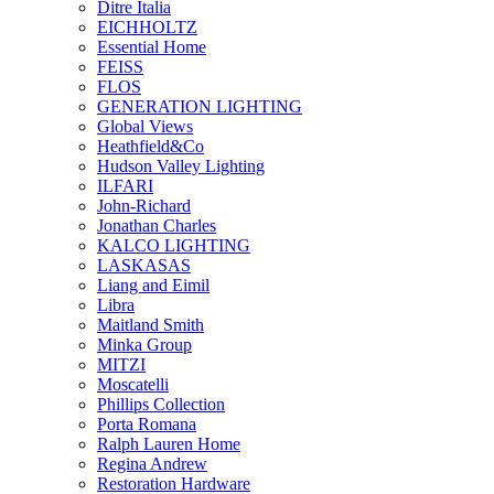
Ditre Italia
EICHHOLTZ
Essential Home
FEISS
FLOS
GENERATION LIGHTING
Global Views
Heathfield&Co
Hudson Valley Lighting
ILFARI
John-Richard
Jonathan Charles
KALCO LIGHTING
LASKASAS
Liang and Eimil
Libra
Maitland Smith
Minka Group
MITZI
Moscatelli
Phillips Collection
Porta Romana
Ralph Lauren Home
Regina Andrew
Restoration Hardware