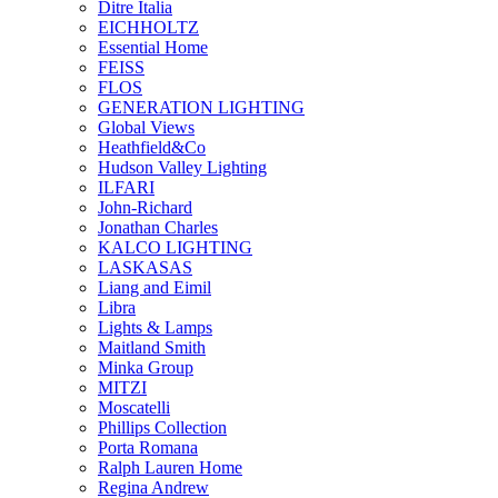
Ditre Italia
EICHHOLTZ
Essential Home
FEISS
FLOS
GENERATION LIGHTING
Global Views
Heathfield&Co
Hudson Valley Lighting
ILFARI
John-Richard
Jonathan Charles
KALCO LIGHTING
LASKASAS
Liang and Eimil
Libra
Lights & Lamps
Maitland Smith
Minka Group
MITZI
Moscatelli
Phillips Collection
Porta Romana
Ralph Lauren Home
Regina Andrew