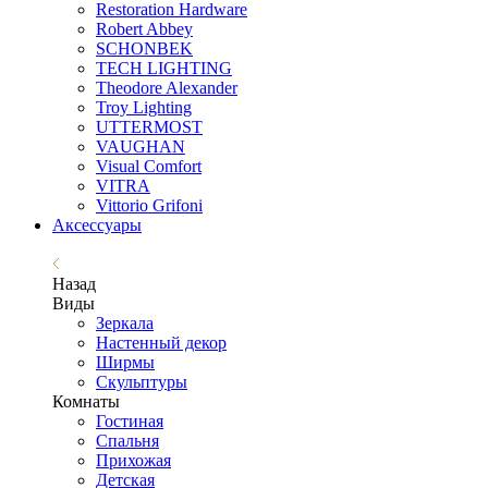
Restoration Hardware
Robert Abbey
SCHONBEK
TECH LIGHTING
Theodore Alexander
Troy Lighting
UTTERMOST
VAUGHAN
Visual Comfort
VITRA
Vittorio Grifoni
Аксессуары
Назад
Виды
Зеркала
Настенный декор
Ширмы
Скульптуры
Комнаты
Гостиная
Спальня
Прихожая
Детская