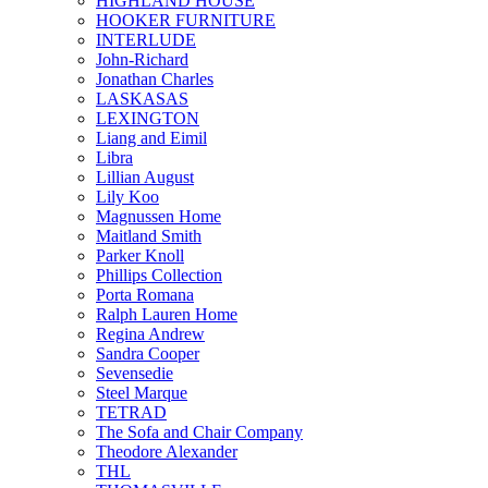
HIGHLAND HOUSE
HOOKER FURNITURE
INTERLUDE
John-Richard
Jonathan Charles
LASKASAS
LEXINGTON
Liang and Eimil
Libra
Lillian August
Lily Koo
Magnussen Home
Maitland Smith
Parker Knoll
Phillips Collection
Porta Romana
Ralph Lauren Home
Regina Andrew
Sandra Cooper
Sevensedie
Steel Marque
TETRAD
The Sofa and Chair Company
Theodore Alexander
THL