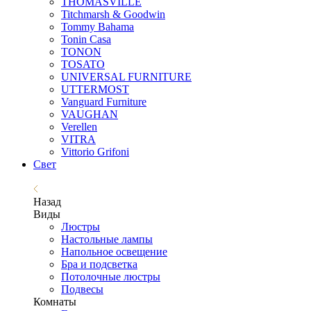
THOMASVILLE
Titchmarsh & Goodwin
Tommy Bahama
Tonin Casa
TONON
TOSATO
UNIVERSAL FURNITURE
UTTERMOST
Vanguard Furniture
VAUGHAN
Verellen
VITRA
Vittorio Grifoni
Свет
Назад
Виды
Люстры
Настольные лампы
Напольное освещение
Бра и подсветка
Потолочные люстры
Подвесы
Комнаты