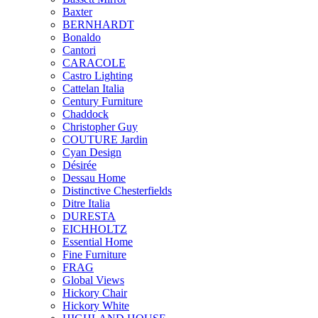
Baxter
BERNHARDT
Bonaldo
Cantori
CARACOLE
Castro Lighting
Cattelan Italia
Century Furniture
Chaddock
Christopher Guy
COUTURE Jardin
Cyan Design
Désirée
Dessau Home
Distinctive Chesterfields
Ditre Italia
DURESTA
EICHHOLTZ
Essential Home
Fine Furniture
FRAG
Global Views
Hickory Chair
Hickory White