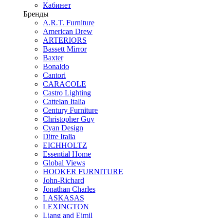
Кабинет
Бренды
A.R.T. Furniture
American Drew
ARTERIORS
Bassett Mirror
Baxter
Bonaldo
Cantori
CARACOLE
Castro Lighting
Cattelan Italia
Century Furniture
Christopher Guy
Cyan Design
Ditre Italia
EICHHOLTZ
Essential Home
Global Views
HOOKER FURNITURE
John-Richard
Jonathan Charles
LASKASAS
LEXINGTON
Liang and Eimil