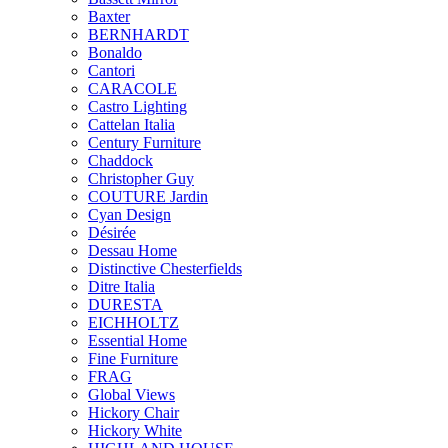
Baxter
BERNHARDT
Bonaldo
Cantori
CARACOLE
Castro Lighting
Cattelan Italia
Century Furniture
Chaddock
Christopher Guy
COUTURE Jardin
Cyan Design
Désirée
Dessau Home
Distinctive Chesterfields
Ditre Italia
DURESTA
EICHHOLTZ
Essential Home
Fine Furniture
FRAG
Global Views
Hickory Chair
Hickory White