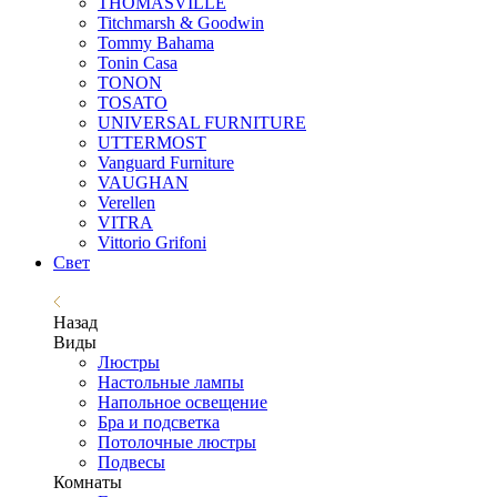
THOMASVILLE
Titchmarsh & Goodwin
Tommy Bahama
Tonin Casa
TONON
TOSATO
UNIVERSAL FURNITURE
UTTERMOST
Vanguard Furniture
VAUGHAN
Verellen
VITRA
Vittorio Grifoni
Свет
Назад
Виды
Люстры
Настольные лампы
Напольное освещение
Бра и подсветка
Потолочные люстры
Подвесы
Комнаты