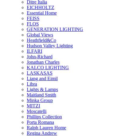
Ditre Italia
EICHHOLTZ
Essential Home
FEISS
FLOS
GENERATION LIGHTING
Global Views
Heathfield&Co
Hudson Valley Lighting
ILFARI
John-Richard
Jonathan Charles
KALCO LIGHTING
LASKASAS
Liang and Eimil
Libra
Lights & Lamps
Maitland Smith
Minka Group
MITZI
Moscatelli
Phillips Collection
Porta Romana
Ralph Lauren Home
Regina Andrew