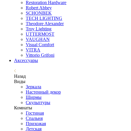
Restoration Hardware
Robert Abbey
SCHONBEK
TECH LIGHTING
Theodore Alexander
Troy Lighting
UTTERMOST
VAUGHAN
Visual Comfort
VITRA
Vittorio Grifoni
Аксессуары
Назад
Виды
Зеркала
Настенный декор
Ширмы
Скульптуры
Комнаты
Гостиная
Спальня
Прихожая
Детская