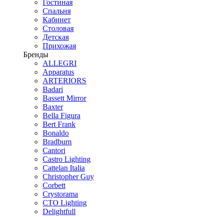
Гостиная
Спальня
Кабинет
Столовая
Детская
Прихожая
Бренды
ALLEGRI
Apparatus
ARTERIORS
Badari
Bassett Mirror
Baxter
Bella Figura
Bert Frank
Bonaldo
Bradburn
Cantori
Castro Lighting
Cattelan Italia
Christopher Guy
Corbett
Crystorama
CTO Lighting
Delightfull