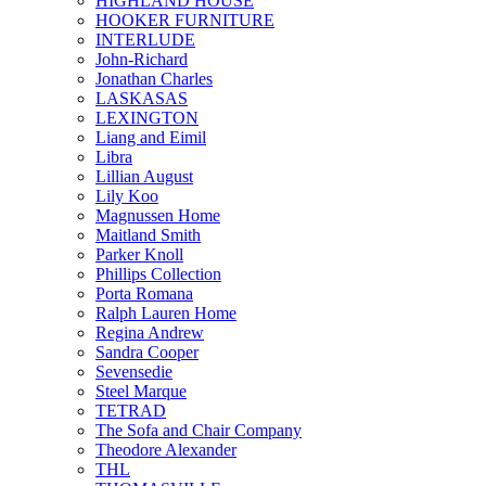
HIGHLAND HOUSE
HOOKER FURNITURE
INTERLUDE
John-Richard
Jonathan Charles
LASKASAS
LEXINGTON
Liang and Eimil
Libra
Lillian August
Lily Koo
Magnussen Home
Maitland Smith
Parker Knoll
Phillips Collection
Porta Romana
Ralph Lauren Home
Regina Andrew
Sandra Cooper
Sevensedie
Steel Marque
TETRAD
The Sofa and Chair Company
Theodore Alexander
THL