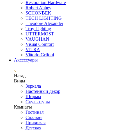
Restoration Hardware
Robert Abbey
SCHONBEK
TECH LIGHTING
Theodore Alexander
Troy Lighting
UTTERMOST
VAUGHAN
Visual Comfort
VITRA
Vittorio Grifoni
Аксессуары
Назад
Виды
Зеркала
Настенный декор
Ширмы
Скульптуры
Комнаты
Гостиная
Спальня
Прихожая
Детская