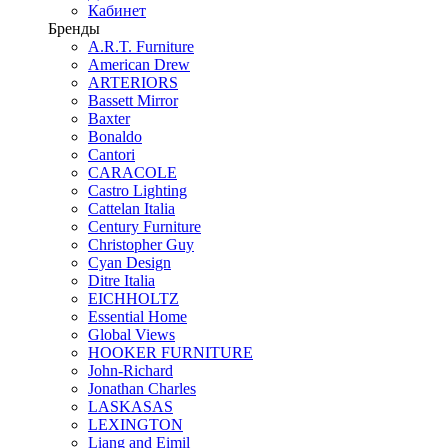
Кабинет
Бренды
A.R.T. Furniture
American Drew
ARTERIORS
Bassett Mirror
Baxter
Bonaldo
Cantori
CARACOLE
Castro Lighting
Cattelan Italia
Century Furniture
Christopher Guy
Cyan Design
Ditre Italia
EICHHOLTZ
Essential Home
Global Views
HOOKER FURNITURE
John-Richard
Jonathan Charles
LASKASAS
LEXINGTON
Liang and Eimil