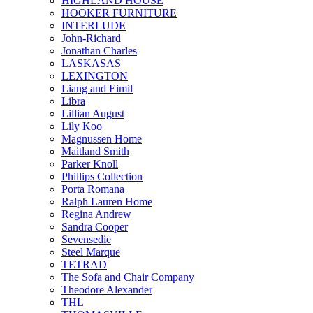
HIGHLAND HOUSE
HOOKER FURNITURE
INTERLUDE
John-Richard
Jonathan Charles
LASKASAS
LEXINGTON
Liang and Eimil
Libra
Lillian August
Lily Koo
Magnussen Home
Maitland Smith
Parker Knoll
Phillips Collection
Porta Romana
Ralph Lauren Home
Regina Andrew
Sandra Cooper
Sevensedie
Steel Marque
TETRAD
The Sofa and Chair Company
Theodore Alexander
THL