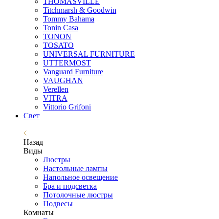
THOMASVILLE
Titchmarsh & Goodwin
Tommy Bahama
Tonin Casa
TONON
TOSATO
UNIVERSAL FURNITURE
UTTERMOST
Vanguard Furniture
VAUGHAN
Verellen
VITRA
Vittorio Grifoni
Свет
Назад
Виды
Люстры
Настольные лампы
Напольное освещение
Бра и подсветка
Потолочные люстры
Подвесы
Комнаты