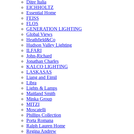
Ditre Italia
EICHHOLTZ
Essential Home
FEISS
FLOS
GENERATION LIGHTING
Global Views
Heathfield&Co
Hudson Valley Lighting
ILFARI
John-Richard
Jonathan Charles
KALCO LIGHTING
LASKASAS
Liang and Eimil
Libra
Lights & Lamps
Maitland Smith
Minka Group
MITZI
Moscatelli
Phillips Collection
Porta Romana
Ralph Lauren Home
Regina Andrew