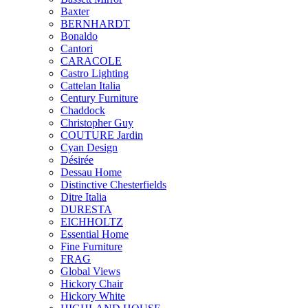
Baxter
BERNHARDT
Bonaldo
Cantori
CARACOLE
Castro Lighting
Cattelan Italia
Century Furniture
Chaddock
Christopher Guy
COUTURE Jardin
Cyan Design
Désirée
Dessau Home
Distinctive Chesterfields
Ditre Italia
DURESTA
EICHHOLTZ
Essential Home
Fine Furniture
FRAG
Global Views
Hickory Chair
Hickory White