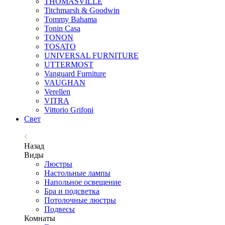
THOMASVILLE
Titchmarsh & Goodwin
Tommy Bahama
Tonin Casa
TONON
TOSATO
UNIVERSAL FURNITURE
UTTERMOST
Vanguard Furniture
VAUGHAN
Verellen
VITRA
Vittorio Grifoni
Свет
Назад
Виды
Люстры
Настольные лампы
Напольное освещение
Бра и подсветка
Потолочные люстры
Подвесы
Комнаты