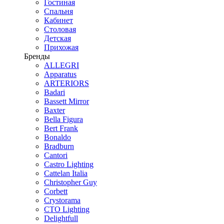
Гостиная
Спальня
Кабинет
Столовая
Детская
Прихожая
Бренды
ALLEGRI
Apparatus
ARTERIORS
Badari
Bassett Mirror
Baxter
Bella Figura
Bert Frank
Bonaldo
Bradburn
Cantori
Castro Lighting
Cattelan Italia
Christopher Guy
Corbett
Crystorama
CTO Lighting
Delightfull