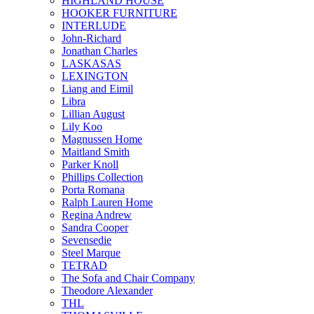
HIGHLAND HOUSE
HOOKER FURNITURE
INTERLUDE
John-Richard
Jonathan Charles
LASKASAS
LEXINGTON
Liang and Eimil
Libra
Lillian August
Lily Koo
Magnussen Home
Maitland Smith
Parker Knoll
Phillips Collection
Porta Romana
Ralph Lauren Home
Regina Andrew
Sandra Cooper
Sevensedie
Steel Marque
TETRAD
The Sofa and Chair Company
Theodore Alexander
THL