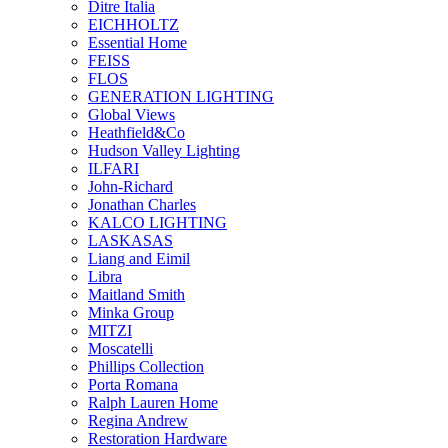
Ditre Italia
EICHHOLTZ
Essential Home
FEISS
FLOS
GENERATION LIGHTING
Global Views
Heathfield&Co
Hudson Valley Lighting
ILFARI
John-Richard
Jonathan Charles
KALCO LIGHTING
LASKASAS
Liang and Eimil
Libra
Maitland Smith
Minka Group
MITZI
Moscatelli
Phillips Collection
Porta Romana
Ralph Lauren Home
Regina Andrew
Restoration Hardware