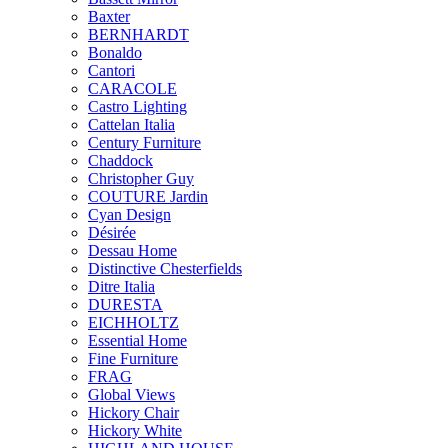
Baxter
BERNHARDT
Bonaldo
Cantori
CARACOLE
Castro Lighting
Cattelan Italia
Century Furniture
Chaddock
Christopher Guy
COUTURE Jardin
Cyan Design
Désirée
Dessau Home
Distinctive Chesterfields
Ditre Italia
DURESTA
EICHHOLTZ
Essential Home
Fine Furniture
FRAG
Global Views
Hickory Chair
Hickory White