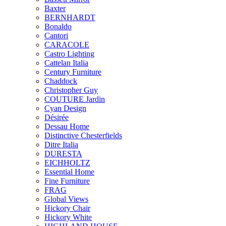
Baxter
BERNHARDT
Bonaldo
Cantori
CARACOLE
Castro Lighting
Cattelan Italia
Century Furniture
Chaddock
Christopher Guy
COUTURE Jardin
Cyan Design
Désirée
Dessau Home
Distinctive Chesterfields
Ditre Italia
DURESTA
EICHHOLTZ
Essential Home
Fine Furniture
FRAG
Global Views
Hickory Chair
Hickory White