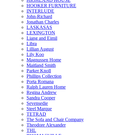
HIGHLAND HOUSE
HOOKER FURNITURE
INTERLUDE
John-Richard
Jonathan Charles
LASKASAS
LEXINGTON
Liang and Eimil
Libra
Lillian August
Lily Koo
Magnussen Home
Maitland Smith
Parker Knoll
Phillips Collection
Porta Romana
Ralph Lauren Home
Regina Andrew
Sandra Cooper
Sevensedie
Steel Marque
TETRAD
The Sofa and Chair Company
Theodore Alexander
THL