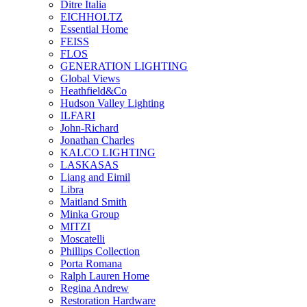
Ditre Italia
EICHHOLTZ
Essential Home
FEISS
FLOS
GENERATION LIGHTING
Global Views
Heathfield&Co
Hudson Valley Lighting
ILFARI
John-Richard
Jonathan Charles
KALCO LIGHTING
LASKASAS
Liang and Eimil
Libra
Maitland Smith
Minka Group
MITZI
Moscatelli
Phillips Collection
Porta Romana
Ralph Lauren Home
Regina Andrew
Restoration Hardware