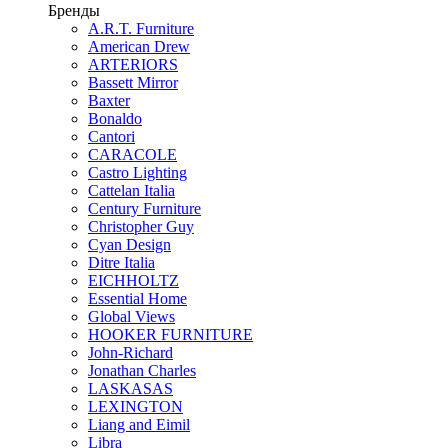
Бренды
A.R.T. Furniture
American Drew
ARTERIORS
Bassett Mirror
Baxter
Bonaldo
Cantori
CARACOLE
Castro Lighting
Cattelan Italia
Century Furniture
Christopher Guy
Cyan Design
Ditre Italia
EICHHOLTZ
Essential Home
Global Views
HOOKER FURNITURE
John-Richard
Jonathan Charles
LASKASAS
LEXINGTON
Liang and Eimil
Libra