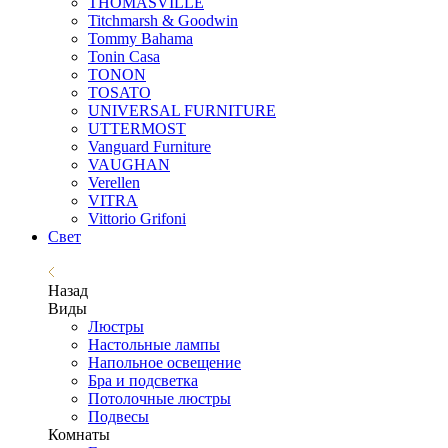
THOMASVILLE
Titchmarsh & Goodwin
Tommy Bahama
Tonin Casa
TONON
TOSATO
UNIVERSAL FURNITURE
UTTERMOST
Vanguard Furniture
VAUGHAN
Verellen
VITRA
Vittorio Grifoni
Свет
Назад
Виды
Люстры
Настольные лампы
Напольное освещение
Бра и подсветка
Потолочные люстры
Подвесы
Комнаты