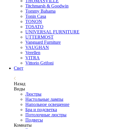
THOMASVILLE
Titchmarsh & Goodwin
Tommy Bahama
Tonin Casa
TONON
TOSATO
UNIVERSAL FURNITURE
UTTERMOST
Vanguard Furniture
VAUGHAN
Verellen
VITRA
Vittorio Grifoni
Свет
Назад
Виды
Люстры
Настольные лампы
Напольное освещение
Бра и подсветка
Потолочные люстры
Подвесы
Комнаты