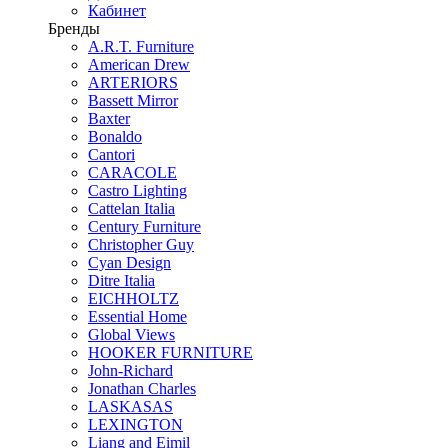
Кабинет
Бренды
A.R.T. Furniture
American Drew
ARTERIORS
Bassett Mirror
Baxter
Bonaldo
Cantori
CARACOLE
Castro Lighting
Cattelan Italia
Century Furniture
Christopher Guy
Cyan Design
Ditre Italia
EICHHOLTZ
Essential Home
Global Views
HOOKER FURNITURE
John-Richard
Jonathan Charles
LASKASAS
LEXINGTON
Liang and Eimil