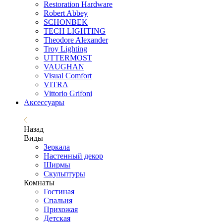
Restoration Hardware
Robert Abbey
SCHONBEK
TECH LIGHTING
Theodore Alexander
Troy Lighting
UTTERMOST
VAUGHAN
Visual Comfort
VITRA
Vittorio Grifoni
Аксессуары
Назад
Виды
Зеркала
Настенный декор
Ширмы
Скульптуры
Комнаты
Гостиная
Спальня
Прихожая
Детская