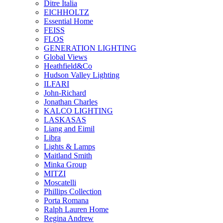
Ditre Italia
EICHHOLTZ
Essential Home
FEISS
FLOS
GENERATION LIGHTING
Global Views
Heathfield&Co
Hudson Valley Lighting
ILFARI
John-Richard
Jonathan Charles
KALCO LIGHTING
LASKASAS
Liang and Eimil
Libra
Lights & Lamps
Maitland Smith
Minka Group
MITZI
Moscatelli
Phillips Collection
Porta Romana
Ralph Lauren Home
Regina Andrew