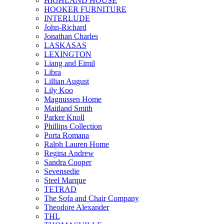
HIGHLAND HOUSE
HOOKER FURNITURE
INTERLUDE
John-Richard
Jonathan Charles
LASKASAS
LEXINGTON
Liang and Eimil
Libra
Lillian August
Lily Koo
Magnussen Home
Maitland Smith
Parker Knoll
Phillips Collection
Porta Romana
Ralph Lauren Home
Regina Andrew
Sandra Cooper
Sevensedie
Steel Marque
TETRAD
The Sofa and Chair Company
Theodore Alexander
THL