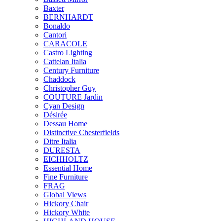
Baxter
BERNHARDT
Bonaldo
Cantori
CARACOLE
Castro Lighting
Cattelan Italia
Century Furniture
Chaddock
Christopher Guy
COUTURE Jardin
Cyan Design
Désirée
Dessau Home
Distinctive Chesterfields
Ditre Italia
DURESTA
EICHHOLTZ
Essential Home
Fine Furniture
FRAG
Global Views
Hickory Chair
Hickory White